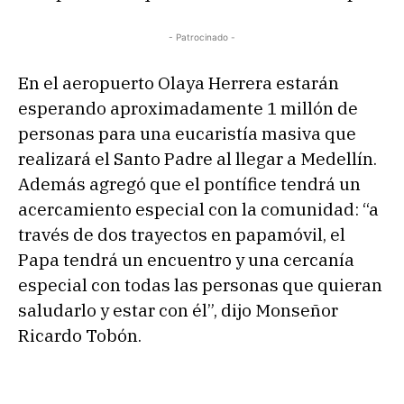
r
d
- Patrocinado -
e
a
En el aeropuerto Olaya Herrera estarán
u
esperando aproximadamente 1 millón de
d
personas para una eucaristía masiva que
i
realizará el Santo Padre al llegar a Medellín.
o
Además agregó que el pontífice tendrá un
acercamiento especial con la comunidad: “a
través de dos trayectos en papamóvil, el
Papa tendrá un encuentro y una cercanía
especial con todas las personas que quieran
saludarlo y estar con él”, dijo Monseñor
Ricardo Tobón.