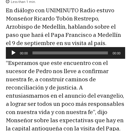
Less than 1
min.
En diálogo con UNIMINUTO Radio estuvo
Monseñor Ricardo Tobón Restrepo,
Arzobispo de Medellín, hablando sobre el
paso que hará el Papa Francisco a Medellín
el 9 de septiembre en su visita al país.
R
00:00
00:00
e
“Esperamos que este encuentro con el
p
sucesor de Pedro nos lleve a confirmar
r
nuestra fe, a construir caminos de
o
reconciliación y de justicia. A
d
entusiasmarnos en el anuncio del evangelio,
u
a lograr ser todos un poco más responsables
c
con nuestra vida y con nuestra fe”, dijo
t
Monseñor sobre las expectativas que hay en
o
la capital antioqueña con la visita del Papa.