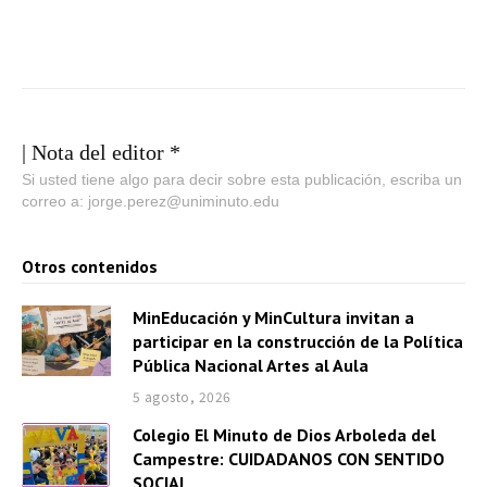
p
r
o
d
u
| Nota del editor *
c
Si usted tiene algo para decir sobre esta publicación, escriba un
correo a: jorge.perez@uniminuto.edu
t
o
Otros contenidos
r
d
MinEducación y MinCultura invitan a
e
participar en la construcción de la Política
a
Pública Nacional Artes al Aula
u
5 agosto, 2026
d
Colegio El Minuto de Dios Arboleda del
i
Campestre: CUIDADANOS CON SENTIDO
o
SOCIAL