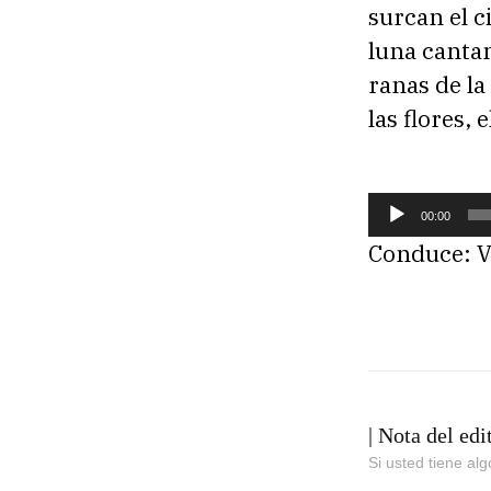
surcan el c
luna cantan
ranas de la
las flores,
R
00:00
e
Conduce: V
p
r
o
d
u
| Nota del edi
c
Si usted tiene al
t