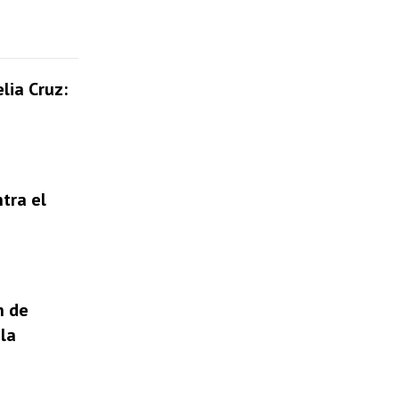
s
t
e
lia Cruz:
c
l
a
s
tra el
d
e
f
l
n de
e
la
c
h