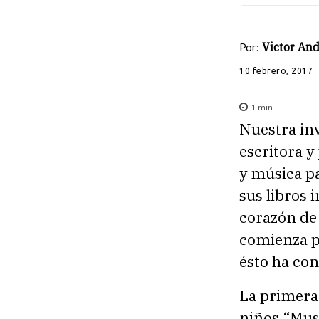
Por:
Victor And
10 febrero, 2017
1
min.
Nuestra in
escritora y 
y música p
sus libros 
corazón de 
comienza po
ésto ha con
La primera
niños “Musi