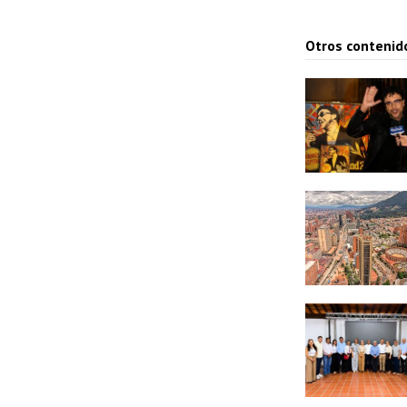
o
r
Otros contenid
d
e
a
u
d
i
o