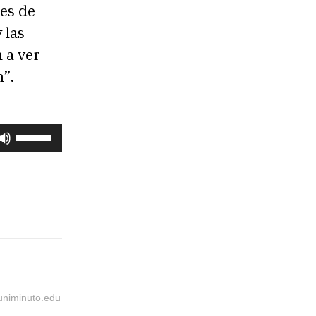
hes de
 las
 a ver
n”.
U
t
i
l
i
z
a
l
@uniminuto.edu
a