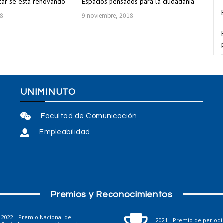
car se está renovando
Espacios pensados para la ciudadanía
18
9 noviembre, 2018
UNIMINUTO
Facultad de Comunicación
Empleabilidad
Premios y Reconocimientos
2022 - Premio Nacional de
2021 - Premio de period