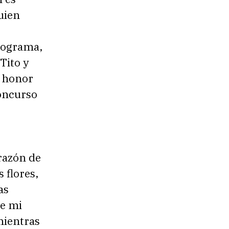
uien
programa,
Tito y
e honor
concurso
razón de
s flores,
as
de mi
 mientras