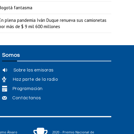
r
Bogotá fantasma
a
En plena pandemia Iván Duque renueva sus camionetas
a
por más de $ 9 mil 600 millones
u
m
e
Somos
n
Sobre las emisoras
t
Haz parte de la radio
a
Programación
r
Contáctanos
o
d
i
s
ismo Álvaro
2020 - Premio Nacional de