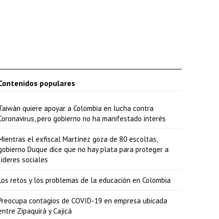
a
a
r
r
i
b
Contenidos populares
a
Taiwán quiere apoyar a Colombia en lucha contra
/
Coronavirus, pero gobierno no ha manifestado interés
a
b
Mientras el exfiscal Martínez goza de 80 escoltas,
gobierno Duque dice que no hay plata para proteger a
a
líderes sociales
j
Los retos y los problemas de la educación en Colombia
o
p
Preocupa contagios de COVID-19 en empresa ubicada
entre Zipaquirá y Cajicá
a