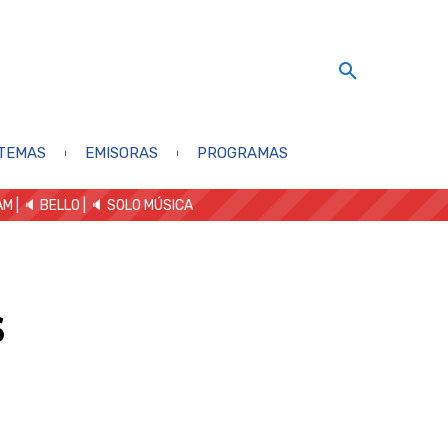
TEMAS
EMISORAS
PROGRAMAS
AM
| 🔈 BELLO
|
🔈 SOLO MÚSICA
s