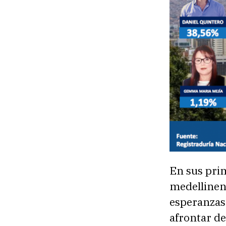
En sus pri
medellinens
esperanzas 
afrontar d