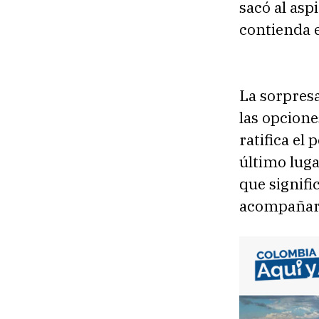
sacó al as
contienda e
La sorpresa
las opcione
ratifica el
último luga
que signifi
acompañaro