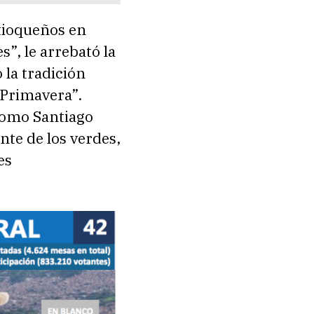
ntioqueños en
”, le arrebató la
 la tradición
 Primavera”.
como Santiago
nte de los verdes,
es