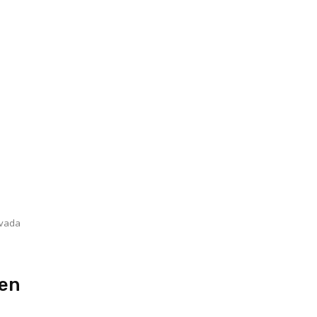
ivada
 en