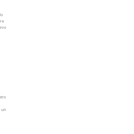
lo
ara
uevo
ntro
n un