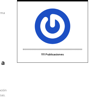
orma
111 Publicaciones
 a
ación
ias.