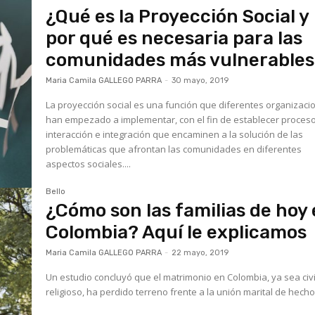
¿Qué es la Proyección Social y
por qué es necesaria para las
comunidades más vulnerable
Maria Camila GALLEGO PARRA
-
30 mayo, 2019
La proyección social es una función que diferentes organizaci
han empezado a implementar, con el fin de establecer proces
interacción e integración que encaminen a la solución de las
problemáticas que afrontan las comunidades en diferentes
aspectos sociales....
Bello
¿Cómo son las familias de hoy
Colombia? Aquí le explicamos
Maria Camila GALLEGO PARRA
-
22 mayo, 2019
Un estudio concluyó que el matrimonio en Colombia, ya sea civi
religioso, ha perdido terreno frente a la unión marital de hecho