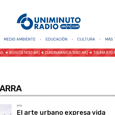
MEDIO AMBIENTE
EDUCACIÓN
CULTURA
MÁS 
S: 🔈
BOGOTÁ 1430 AM
| 🔈 CUNDINAMARCA 1580 AM
| 🔈 TOLIMA 870 
PARRA
Arte
El arte urbano expresa vida