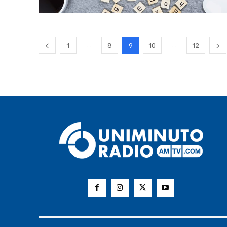
...
...
1
8
9
10
12