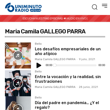
ESCUCHA NUESTRAS EMISORAS:
🔊 AUDIO EN VIVO |
Maria Camila GALLEGO PARRA
Bello
Los desafíos empresariales de un
año atípico
Maria Camila GALLEGO PARRA
-
9 julio, 2021
Reproductor
de
00:00
00:00
audio
Bello
Entre la vocación y la realidad, sin
frustraciones
Maria Camila GALLEGO PARRA
-
28 junio, 2021
Bello
Día del padre en pandemia… ¿Y el
regalo?