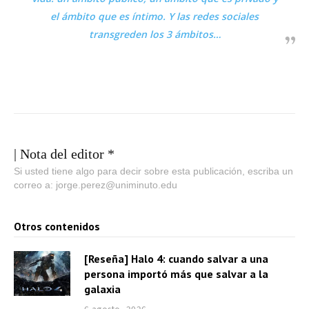
el ámbito que es íntimo. Y las redes sociales
transgreden los 3 ámbitos
…
| Nota del editor *
Si usted tiene algo para decir sobre esta publicación, escriba un
correo a: jorge.perez@uniminuto.edu
Otros contenidos
[Reseña] Halo 4: cuando salvar a una
persona importó más que salvar a la
galaxia
6 agosto, 2026