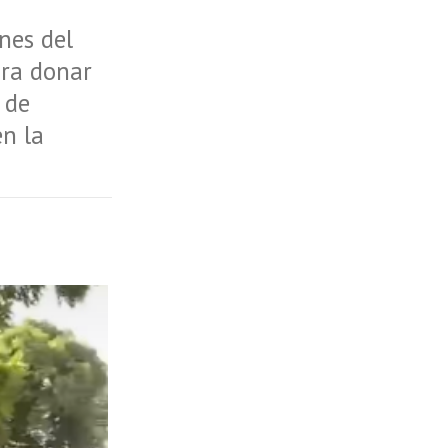
nes del
ara donar
 de
en la