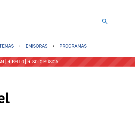
TEMAS
EMISORAS
PROGRAMAS
AM
| 🔈 BELLO
|
🔈 SOLO MÚSICA
el