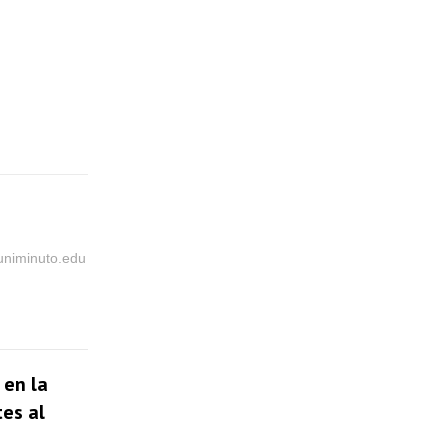
@uniminuto.edu
 en la
tes al