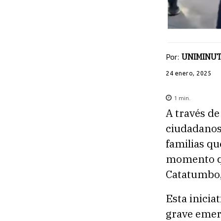
Por:
UNIMINUT
24 enero, 2025
1
min.
A través d
ciudadanos 
familias qu
momento qu
Catatumbo,
Esta inicia
grave emer