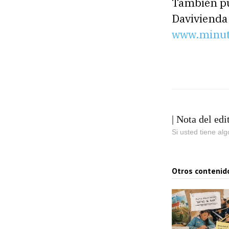
También pu
Davivienda
www.minut
| Nota del edi
Si usted tiene al
Otros contenid