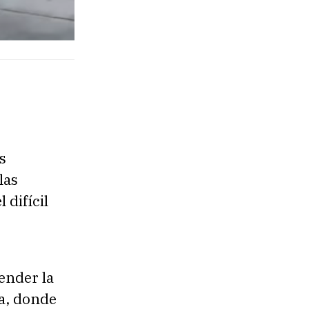
s
las
 difícil
tender la
a, donde