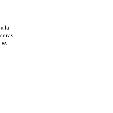
a la
imeras
 es