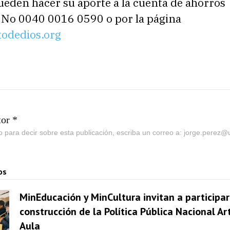
eden hacer su aporte a la cuenta de ahorros
 No 0040 0016 0590 o por la página
odedios.org
tor *
go para decir sobre esta publicación, escriba un correo a: jorge.perez
os
MinEducación y MinCultura invitan a participar
construcción de la Política Pública Nacional Ar
Aula