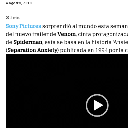
4 agosto, 2018
2
min.
Sony Pictures
sorprendió al mundo esta seman
del nuevo trailer de
Venom
, cinta protagonizada
de
Spiderman
, esta se basa en la historia ‘Ans
(
Separation Anxiety
) publicada en 1994 por la c
R
e
p
r
o
d
u
c
t