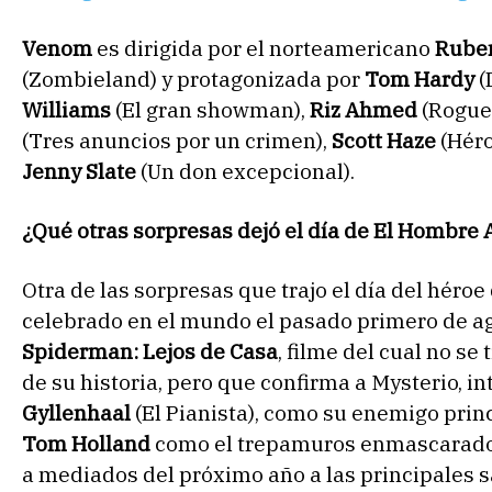
Venom
es dirigida por el norteamericano
Ruben
(Zombieland) y protagonizada por
Tom Hardy
(
Williams
(El gran showman),
Riz Ahmed
(Rogue
(Tres anuncios por un crimen),
Scott Haze
(Héro
Jenny Slate
(Un don excepcional).
¿Qué otras sorpresas dejó el día de El Hombre
Otra de las sorpresas que trajo el día del héroe d
celebrado en el mundo el pasado primero de ag
Spiderman: Lejos de Casa
, filme del cual no se
de su historia, pero que confirma a Mysterio, i
Gyllenhaal
(El Pianista), como su enemigo princ
Tom Holland
como el trepamuros enmascarado. 
a mediados del próximo año a las principales sa