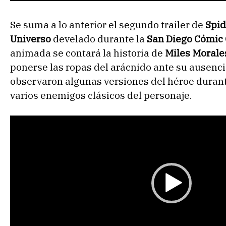
Se suma a lo anterior el segundo trailer de
Spi
Universo
develado durante la
San Diego Cómic
animada se contará la historia de
Miles Morale
ponerse las ropas del arácnido ante su ausenc
observaron algunas versiones del héroe durant
varios enemigos clásicos del personaje.
R
e
p
r
o
d
u
c