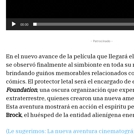
o
r
d
00:00
e
v
- Patrocinado -
í
d
En el nuevo avance de la película que llegará e
e
se observó finalmente al simbionte en toda su 
o
brindando guiños memorables relacionados con
cómics. El protector letal será el encargado de 
Foundation
, una oscura organización que expe
extraterrestre, quienes crearon una nueva ame
Esta aventura mostrará en acción el espíritu p
Brock
, el huésped de la entidad alienígena ene
(Le sugerimos: La nueva aventura cinematográf