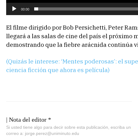
t
00:00
o
r
El filme dirigido por Bob Persichetti, Peter R
d
llegará a las salas de cine del país el próximo
e
demostrando que la fiebre arácnida continúa vi
v
í
(Quizás le interese: ‘Mentes poderosas’: el supe
d
ciencia ficción que ahora es película)
e
o
| Nota del editor *
Si usted tiene algo para decir sobre esta publicación, escriba un
correo a: jorge.perez@uniminuto.edu