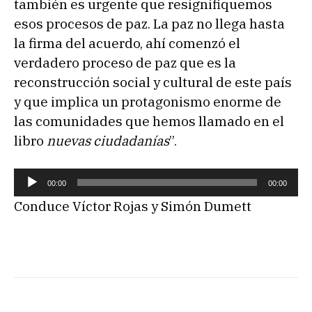
también es urgente que resignifiquemos
esos procesos de paz. La paz no llega hasta
la firma del acuerdo, ahí comenzó el
verdadero proceso de paz que es la
reconstrucción social y cultural de este país
y que implica un protagonismo enorme de
las comunidades que hemos llamado en el
libro
nuevas ciudadanías
”.
R
00:00
00:00
e
Conduce Víctor Rojas y Simón Dumett
p
r
o
d
u