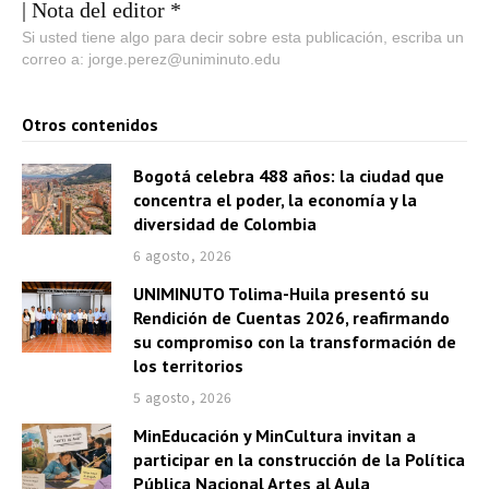
c
| Nota del editor *
t
Si usted tiene algo para decir sobre esta publicación, escriba un
correo a: jorge.perez@uniminuto.edu
o
r
d
Otros contenidos
e
Bogotá celebra 488 años: la ciudad que
a
concentra el poder, la economía y la
u
diversidad de Colombia
d
6 agosto, 2026
i
UNIMINUTO Tolima-Huila presentó su
o
Rendición de Cuentas 2026, reafirmando
su compromiso con la transformación de
los territorios
5 agosto, 2026
MinEducación y MinCultura invitan a
participar en la construcción de la Política
Pública Nacional Artes al Aula