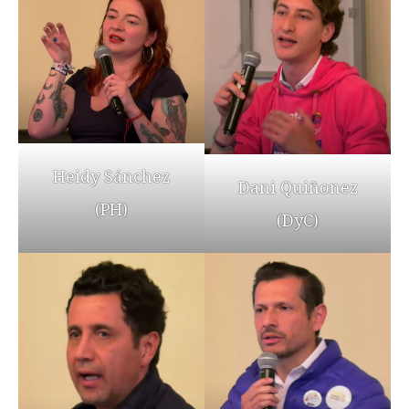
Heidy Sánchez
Dani Quiñonez
(PH)
(DyC)