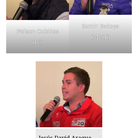
Samir Bedoya
Nelson Cubides
(MyCR)
(PC)
Jesús David Araque