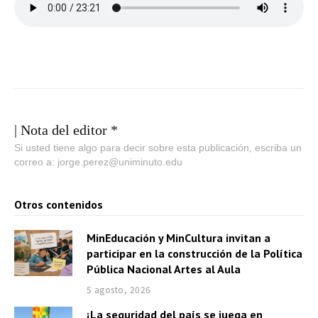
| Nota del editor *
Si usted tiene algo para decir sobre esta publicación, escriba un
correo a: jorge.perez@uniminuto.edu
Otros contenidos
MinEducación y MinCultura invitan a
participar en la construcción de la Política
Pública Nacional Artes al Aula
5 agosto, 2026
¡La seguridad del país se juega en