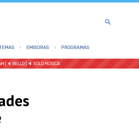
TEMAS
EMISORAS
PROGRAMAS
AM
| 🔈 BELLO
|
🔈 SOLO MÚSICA
dades
e