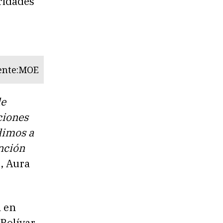
oridades
uente:MOE
de
ciones
dimos a
ención
E, Aura
n en
Bolívar.