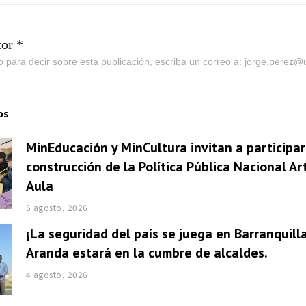
tor *
go para decir sobre esta publicación, escriba un correo a: jorge.perez
os
MinEducación y MinCultura invitan a participar
construcción de la Política Pública Nacional Ar
Aula
5 agosto, 2026
¡La seguridad del país se juega en Barranquill
Aranda estará en la cumbre de alcaldes.
4 agosto, 2026