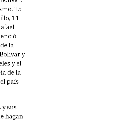
Usme, 15
llo, 11
afael
denció
de la
Bolívar y
les y el
ia de la
el país
 y sus
ue hagan