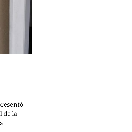
presentó
l de la
os