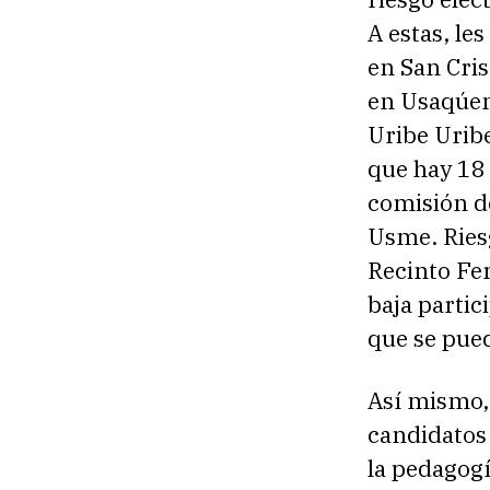
A estas, le
en San Cris
en Usaqúen,
Uribe Urib
que hay 18 
comisión de
Usme. Riesg
Recinto Fer
baja partic
que se pued
Así mismo, 
candidatos
la pedagogí