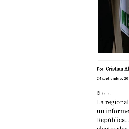
Por:
Cristian 
24 septiembre, 20
2
min.
La regional
un informe 
República. 
electorales