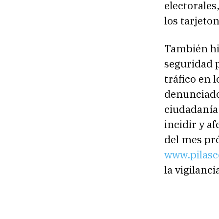
electorales
los tarjet
También hi
seguridad p
tráfico en
denunciados
ciudadanía
incidir y af
del mes pró
www.pilasc
la vigilanci