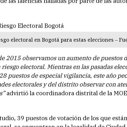
de las falencias halladas por parte de las aut
sgo electoral en Bogotá para estas elecciones – F
de 2015 observamos un aumento de puestos 
 riesgo electoral. Mientras en las pasadas elec
8 puestos de especial vigilancia, este año pe
ades electorales y del distrito observar con at
s”
advirtió la coordinadora distrital de la MO
tudio, 39 puestos de votación de los que está
toral, se encuentran en la localidad de Ciudad 