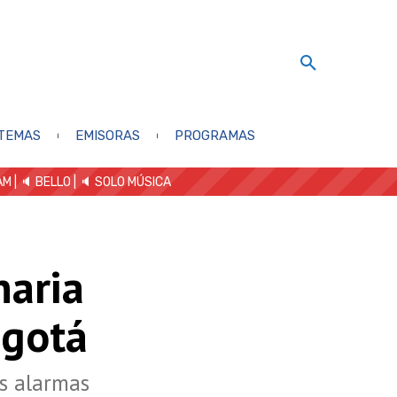
TEMAS
EMISORAS
PROGRAMAS
AM
| 🔈 BELLO
|
🔈 SOLO MÚSICA
naria
ogotá
as alarmas