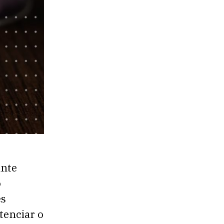
ante
o
es
tenciar o