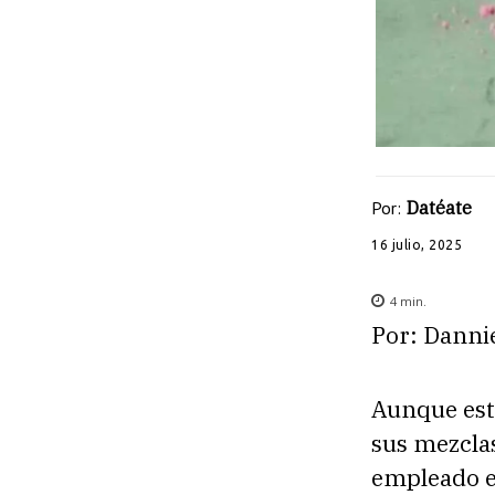
Por:
Datéate
16 julio, 2025
4
min.
Por: Danni
Aunque est
sus mezclas
empleado en