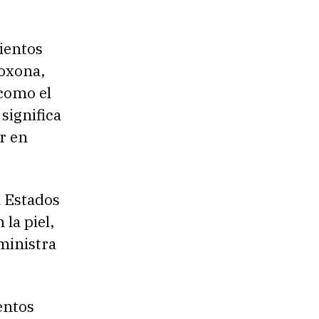
ientos
loxona,
 como el
 significa
r en
n Estados
la piel,
ministra
entos