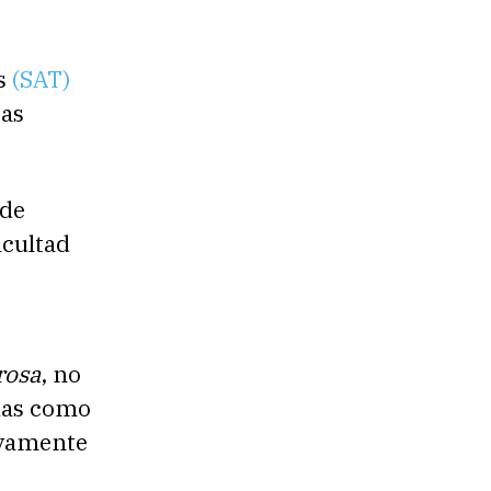
as
(SAT)
ras
ede
icultad
rosa
, no
cias como
tivamente