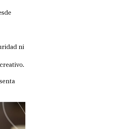
esde
uridad ni
creativo.
esenta