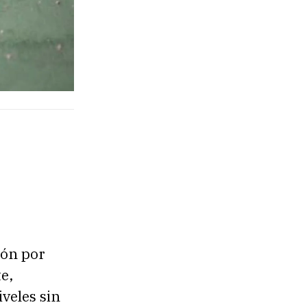
ión por
e,
iveles sin