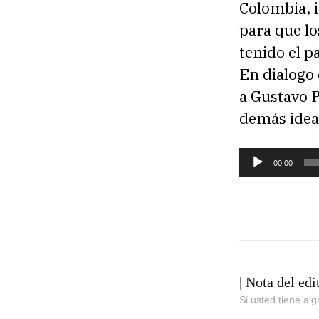
Colombia, 
para que lo
tenido el p
En dialogo 
a Gustavo P
demás ideas
R
00:00
e
p
r
o
d
| Nota del edi
u
Si usted tiene al
c