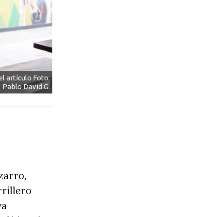
l artículo Foto:
Pablo David G.
zarro,
illero
ya