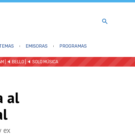
TEMAS
EMISORAS
PROGRAMAS
AM
| 🔈 BELLO
|
🔈 SOLO MÚSICA
a al
al
y ex