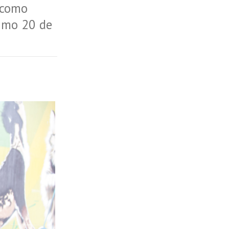
o como
ximo 20 de