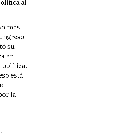
lítica al
uvo más
Congreso
tó su
ca en
política.
eso está
de
por la
n