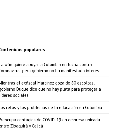
h
a
a
r
r
i
Contenidos populares
b
Taiwán quiere apoyar a Colombia en lucha contra
a
Coronavirus, pero gobierno no ha manifestado interés
/
Mientras el exfiscal Martínez goza de 80 escoltas,
a
gobierno Duque dice que no hay plata para proteger a
b
líderes sociales
a
Los retos y los problemas de la educación en Colombia
j
o
Preocupa contagios de COVID-19 en empresa ubicada
entre Zipaquirá y Cajicá
p