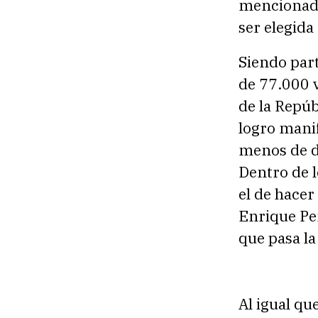
mencionado 
ser elegid
Siendo part
de 77.000 v
de la Repúb
logro mani
menos de d
Dentro de l
el de hacer
Enrique Peñ
que pasa la
Al igual qu