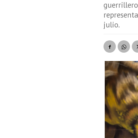
guerriller
represent
julio.