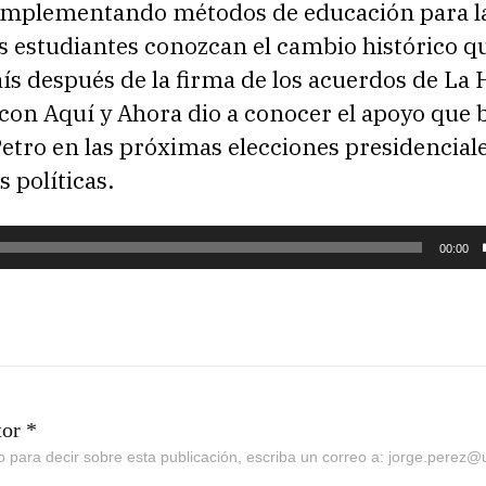
implementando métodos de educación para la
s estudiantes conozcan el cambio histórico q
aís después de la firma de los acuerdos de La
con Aquí y Ahora dio a conocer el apoyo que 
etro en las próximas elecciones presidenciale
 políticas.
00:00
tor *
go para decir sobre esta publicación, escriba un correo a: jorge.perez