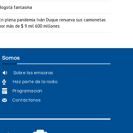
a
Bogotá fantasma
r
En plena pandemia Iván Duque renueva sus camionetas
a
por más de $ 9 mil 600 millones
a
u
m
Somos
e
n
Sobre las emisoras
t
Haz parte de la radio
a
Programación
r
Contáctanos
o
d
i