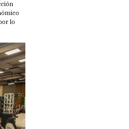
cción
onómico
por lo