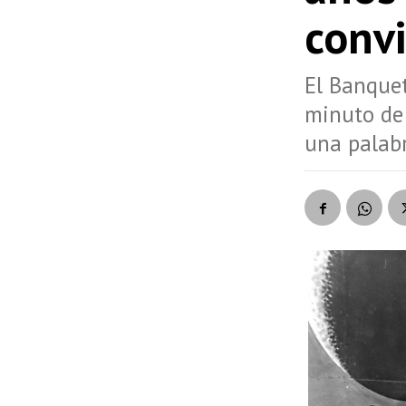
convi
El Banquet
minuto de
una palabr