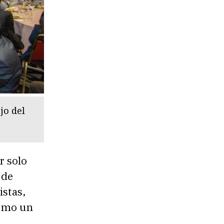
jo del
r solo
 de
istas,
como un