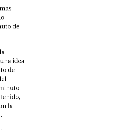
amas
lo
nuto de
la
 una idea
nto de
del
 minuto
stenido,
on la
.