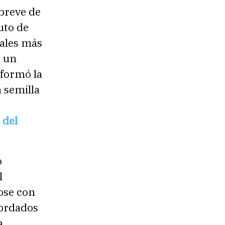
breve de
uto de
iales más
o un
sformó la
 semilla
 del
o
l
dose con
cordados
a,