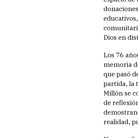
donaciones
educativos,
comunitari
Dios en dis
Los 76 años
memoria de
que pasó de
partida, la
Millón se c
de reflexió
demostrand
realidad, 