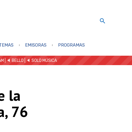
TEMAS
EMISORAS
PROGRAMAS
AM
| 🔈 BELLO
|
🔈 SOLO MÚSICA
e la
a, 76