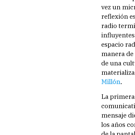
vez un mic
reflexión e
radio termi
influyente
espacio rad
manera de c
de una cult
materializa
Millón
.
La primera 
comunicativ
mensaje dio
los años c
de la panta