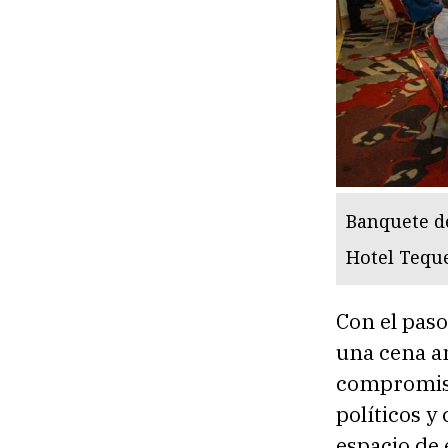
Banquete de
Hotel Tequ
Con el paso
una cena a
compromiso 
políticos 
espacio de