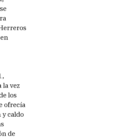
se
ara
 Herreros
 en
1,
 la vez
de los
e ofrecía
 y caldo
as
ón de