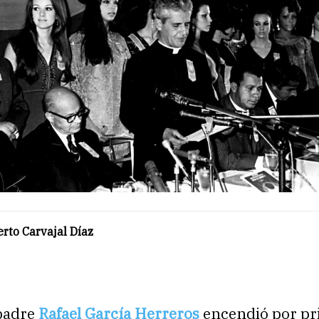
rto Carvajal Díaz
padre
Rafael García Herreros
encendió por pr