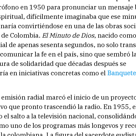
rófono en 1950 para pronunciar un mensaje 
spiritual, difícilmente imaginaba que ese min
naría convirtiéndose en una de las obras soc
s de Colombia.
El Minuto de Dios
, nacido com
ial de apenas sesenta segundos, no solo tran
omunicar la fe en el país, sino que sembró la
ura de solidaridad que décadas después se
ría en iniciativas concretas como el
Banquete
emisión radial marcó el inicio de un proyect
o que pronto trascendió la radio. En 1955, e
 el salto a la televisión nacional, consolidán
omo uno de los programas más longevos y re
lla colombiana. La figura del sacerdote eudist