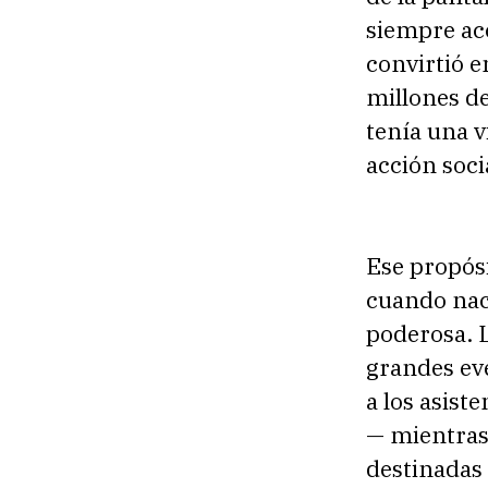
siempre ac
convirtió e
millones de
tenía una v
acción soci
Ese propós
cuando naci
poderosa. L
grandes eve
a los asis
— mientras 
destinadas 