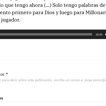
lo que tengo ahora (…) Solo tengo palabras de
nto primero para Dios y luego para Millonari
 jugador.
00:00
tor *
go para decir sobre esta publicación, escriba un correo a: jorge.perez
os