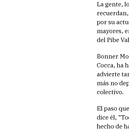
La gente, l
recuerdan, 
por su actu
mayores, en
del Pibe Va
Bonner Mos
Cocca, ha h
advierte ta
más no depo
colectivo.
El paso que
dice él, “T
hecho de h