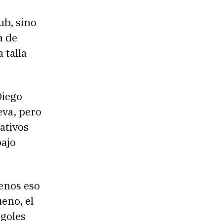
ub, sino
a de
 talla
Diego
eva, pero
ativos
bajo
menos eso
eno, el
 goles