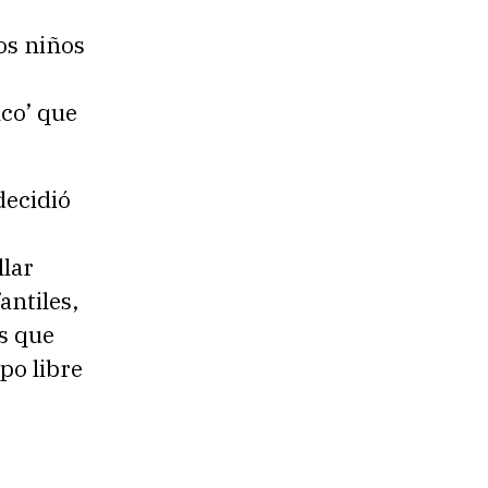
os niños
ico’ que
decidió
llar
antiles,
as que
po libre