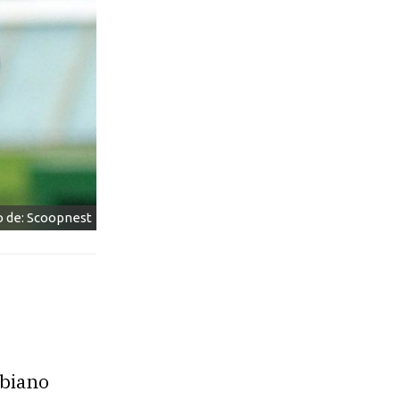
o de: Scoopnest
mbiano