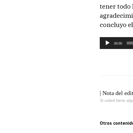
tener todo 
agradecimie
concluyo el
R
00:00
e
p
r
o
d
| Nota del edi
u
Si usted tiene al
c
t
o
Otros contenid