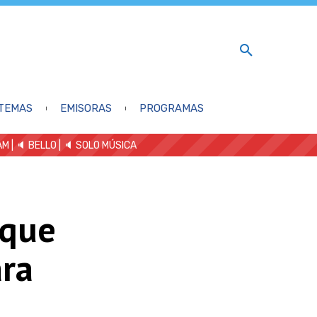
TEMAS
EMISORAS
PROGRAMAS
AM
| 🔈 BELLO
|
🔈 SOLO MÚSICA
 que
ara