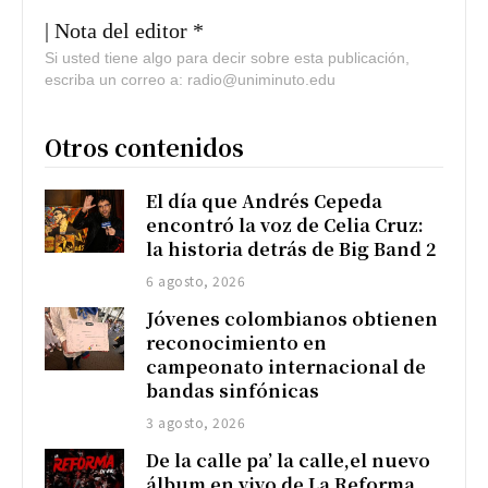
| Nota del editor *
Si usted tiene algo para decir sobre esta publicación,
escriba un correo a: radio@uniminuto.edu
Otros contenidos
El día que Andrés Cepeda
encontró la voz de Celia Cruz:
la historia detrás de Big Band 2
6 agosto, 2026
Jóvenes colombianos obtienen
reconocimiento en
campeonato internacional de
bandas sinfónicas
3 agosto, 2026
De la calle pa’ la calle,el nuevo
álbum en vivo de La Reforma