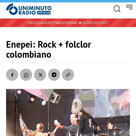
ESCUCHA NUESTRAS EMISORAS:
🔊 AUDIO EN VIVO |
Enepei: Rock + folclor
colombiano