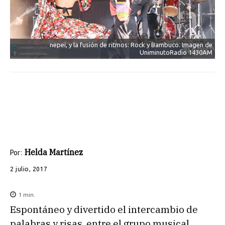
nepei, y la fusión de ritmos: Rock y Bambuco. Imagen de
UniminutoRadio 1430AM
Helda Martínez
Por:
2 julio, 2017
1
min.
Espontáneo y divertido el intercambio de
palabras y risas, entre el grupo musical