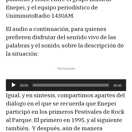
Enepei, y el equipo periodístico de
UniminutoRadio 1430AM.
El audio a continuación, para quienes
prefieren disfrutar del sentido vivo de las
palabras y el sonido, sobre la descripción de
la situación:
- Patrocinado -
R
00:00
00:00
e
Igual, y en síntesis, compartimos apartes del
p
diálogo en el que se recuerda que Enepei
r
participó en los primeros Festivales de Rock
o
al Parque. El primero en 1995, y al siguiente
d
también. Y después, aún de manera