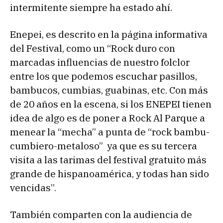
u
intermitente siempre ha estado ahí.
c
t
Enepei, es descrito en la página informativa
o
del Festival, como un “Rock duro con
r
marcadas influencias de nuestro folclor
d
entre los que podemos escuchar pasillos,
e
bambucos, cumbias, guabinas, etc. Con más
a
de 20 años en la escena, si los ENEPEI tienen
u
idea de algo es de poner a Rock Al Parque a
d
menear la “mecha” a punta de “rock bambu-
i
cumbiero-metaloso” ya que es su tercera
o
visita a las tarimas del festival gratuito más
grande de hispanoamérica, y todas han sido
vencidas”.
También comparten con la audiencia de