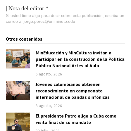
| Nota del editor *
Si usted tiene algo para decir sobre esta publicación, escriba un
correo a: jorge.perez@uniminuto.edu
Otros contenidos
MinEducación y MinCultura invitan a
participar en la construcción de la Política
Pública Nacional Artes al Aula
5 agosto, 2026
Jóvenes colombianos obtienen
reconocimiento en campeonato
internacional de bandas sinfónicas
3 agosto, 2026
El presidente Petro elige a Cuba como
visita final de su mandato
30 julio, 2026