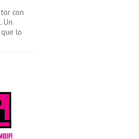
ctor con
. Un
 que lo