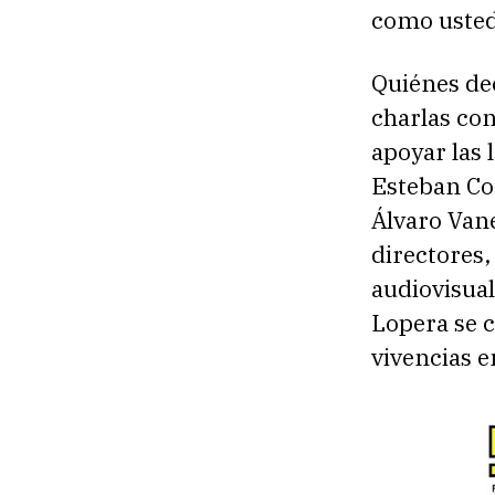
como usted,
Quiénes dec
charlas co
apoyar las 
Esteban Con
Álvaro Van
directores,
audiovisua
Lopera se 
vivencias e