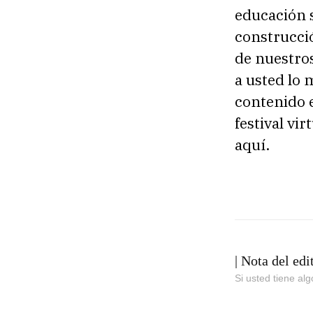
educación s
construcció
de nuestros
a usted lo 
contenido e
festival vir
aquí.
| Nota del edi
Si usted tiene al