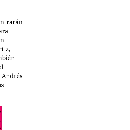
ontrarán
ara
an
tiz,
mbién
el
y Andrés
us