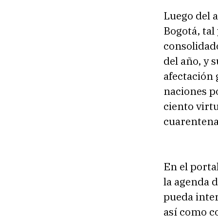
Luego del a
Bogotá, tal
consolidad
del año, y 
afectación 
naciones po
ciento virt
cuarentena
En el porta
la agenda 
pueda intera
así como co