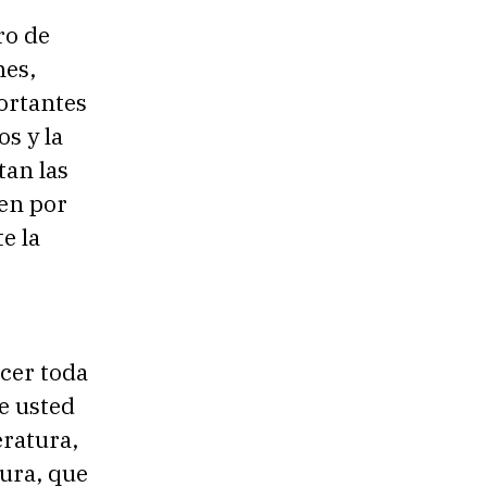
ro de
nes,
ortantes
os y la
tan las
ien por
e la
cer toda
e usted
eratura,
tura, que