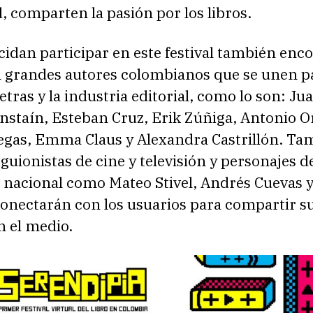
 comparten la pasión por los libros.
idan participar en este festival también enc
n grandes autores colombianos que se unen p
letras y la industria editorial, como lo son: Ju
staín, Esteban Cruz, Erik Zúñiga, Antonio Or
egas, Emma Claus y Alexandra Castrillón. Ta
 guionistas de cine y televisión y personajes d
l nacional como Mateo Stivel, Andrés Cuevas 
conectarán con los usuarios para compartir s
n el medio.