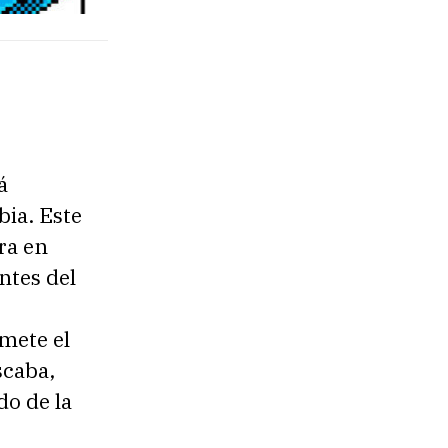
á
bia. Este
ra en
ntes del
mete el
scaba,
o de la