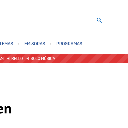
TEMAS
EMISORAS
PROGRAMAS
AM
| 🔈 BELLO
|
🔈 SOLO MÚSICA
en