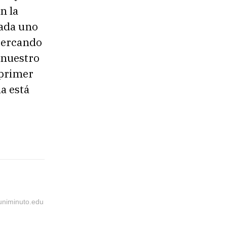
n la
cada uno
acercando
 nuestro
 primer
ia está
@uniminuto.edu