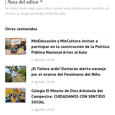
| Nota del editor *
Si usted tiene algo para decir sobre esta publicación, escriba un
correo a: jorge.perez@uniminuto.edu
Otros contenidos
MinEducación y MinCultura invitan a
participar en la construcción de la Política
Pública Nacional Artes al Aula
5 agosto, 2026
¡El Tolima arde! Declaran alerta naranja
por el avance del Fenómeno del Niño.
4 agosto, 2026
Colegio El Minuto de Dios Arboleda del
Campestre: CUIDADANOS CON SENTIDO
SOCIAL
4 agosto, 2026