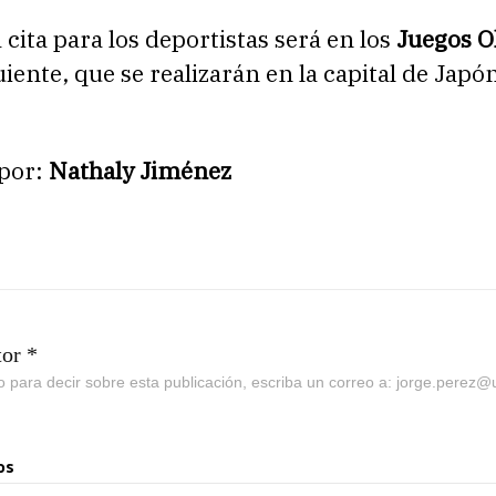
cita para los deportistas será en los
Juegos O
uiente, que se realizarán en la capital de Japó
por:
Nathaly Jiménez
tor *
go para decir sobre esta publicación, escriba un correo a: jorge.perez
os