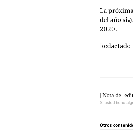
La próxima 
del año sig
2020.
Redactado 
| Nota del edi
Si usted tiene al
Otros contenid