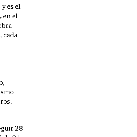
s y
es el
,
en el
ebra
, cada
o,
lismo
ros.
eguir
28