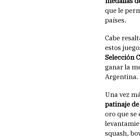
medallas de
que le perm
países.
Cabe resalt
estos juego
Selección 
ganar la me
Argentina.
Una vez m
patinaje de
oro que se
levantamien
squash, bow