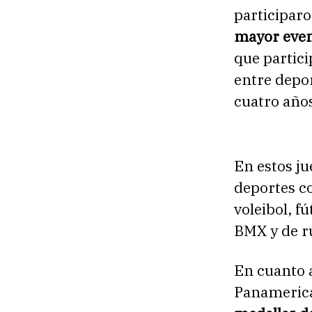
participaro
mayor event
que partici
entre depor
cuatro año
En estos ju
deportes c
voleibol, fú
BMX y de ru
En cuanto a
Panamerica