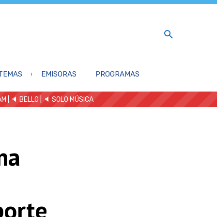
TEMAS
EMISORAS
PROGRAMAS
AM
| 🔈 BELLO
|
🔈 SOLO MÚSICA
ma
porte