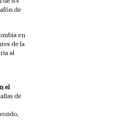
al de 84
lafón de
lombia en
tes de la
ria al
n el
allas de
kwondo,