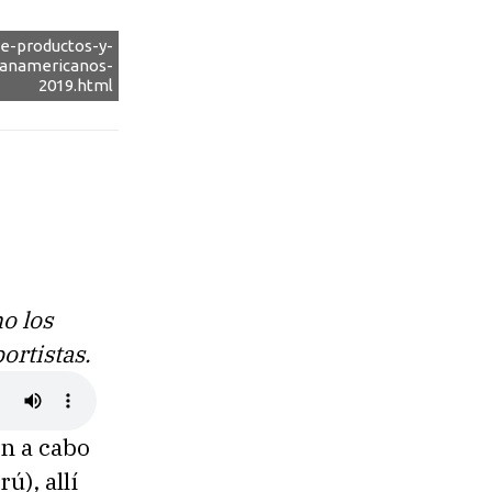
de-productos-y-
panamericanos-
2019.html
o los
ortistas.
on a cabo
)​, allí