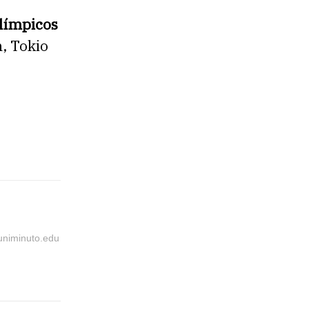
límpicos
n, Tokio
@uniminuto.edu