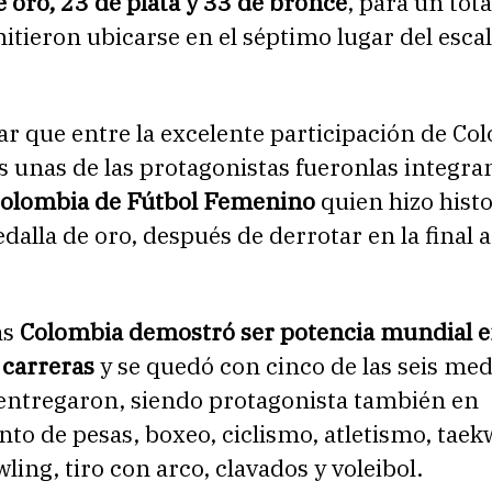
 oro, 23 de plata y 33 de bronce
, para un tot
itieron ubicarse en el séptimo lugar del esca
ar que entre la excelente participación de Co
s unas de las protagonistas fueronlas integran
Colombia de Fútbol Femenino
quien hizo histo
dalla de oro, después de derrotar en la final a
ás
Colombia demostró ser potencia mundial e
 carreras
y se quedó con cinco de las seis med
 entregaron, siendo protagonista también en
to de pesas, boxeo, ciclismo, atletismo, tae
ling, tiro con arco, clavados y voleibol.