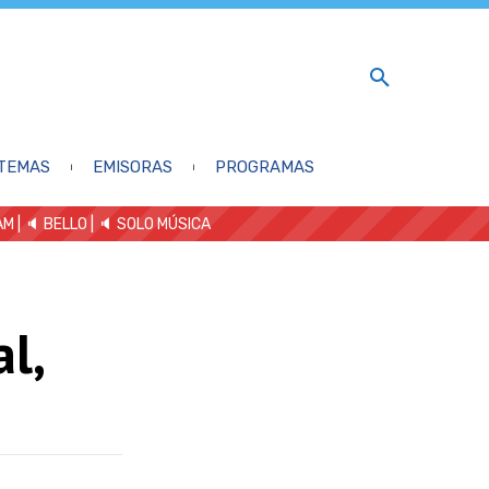
TEMAS
EMISORAS
PROGRAMAS
AM
| 🔈 BELLO
|
🔈 SOLO MÚSICA
al,