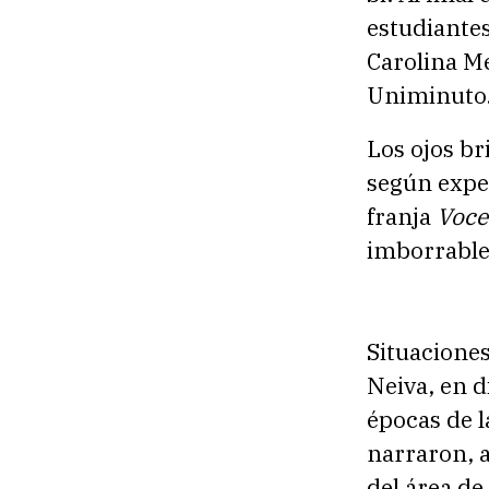
estudiantes
Carolina Me
Uniminuto
Los ojos bri
según expe
franja
Voce
imborrables
Situaciones
Neiva, en d
épocas de l
narraron, 
del área de