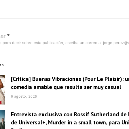
tor *
go para decir sobre esta publicación, escriba un correo a: jorge.perez
os
[Crítica] Buenas Vibraciones (Pour Le Plaisir): 
comedia amable que resulta ser muy casual
6 agosto, 2026
Entrevista exclusiva con Rossif Sutherland de 
de Universal+, Murder in a small town, para U