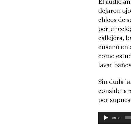
El audio an
dejaron ojo
chicos de s
perteneció;
callejera, b
enseñó en o
como estudi
lavar baños
Sin duda la
considerar
por supuest
R
00:00
e