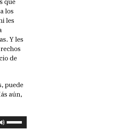
os que
a los
i les
a
as. Y les
erechos
cio de
s, puede
Más aún,
U
t