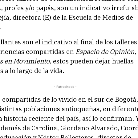
, profes y/o papás, son un indicativo irrefuta
jía, directora (E) de la Escuela de Medios de
.
llantes son el indicativo al final de los talleres
riencias compartidas en
Espacio de Opinión
,
s en Movimiento
, estos pueden dejar huellas
 a lo largo de la vida.
- Patrocinado -
 compartidas de lo vivido en el sur de Bogotá
istintas poblaciones antioqueñas, en diferent
a historia reciente del país, así lo confirman. 
además de Carolina, Giordano Alvarado, Coor
 educación y Néstor Ballesteros, director de