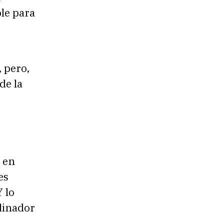
ble para
, pero,
 de la
, en
es
Y lo
dinador