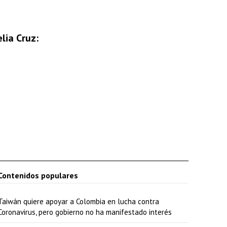
e
f
lia Cruz:
l
e
c
h
a
a
r
r
i
Contenidos populares
b
Taiwán quiere apoyar a Colombia en lucha contra
a
Coronavirus, pero gobierno no ha manifestado interés
/