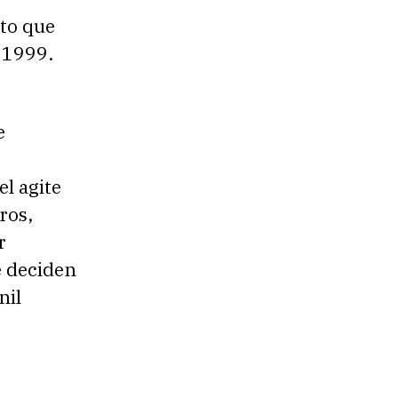
to que
 1999.
e
l agite
ros,
r
e deciden
nil
e