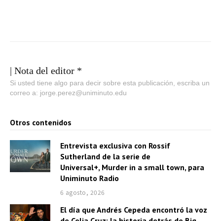
| Nota del editor *
Si usted tiene algo para decir sobre esta publicación, escriba un
correo a: jorge.perez@uniminuto.edu
Otros contenidos
Entrevista exclusiva con Rossif
Sutherland de la serie de
Universal+, Murder in a small town, para
Uniminuto Radio
6 agosto, 2026
El día que Andrés Cepeda encontró la voz
de Celia Cruz: la historia detrás de Big