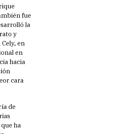
rique
también fue
sarrolló la
rato y
 Cely, en
ional en
cia hacia
ción
eor cara
ría de
rias
l que ha