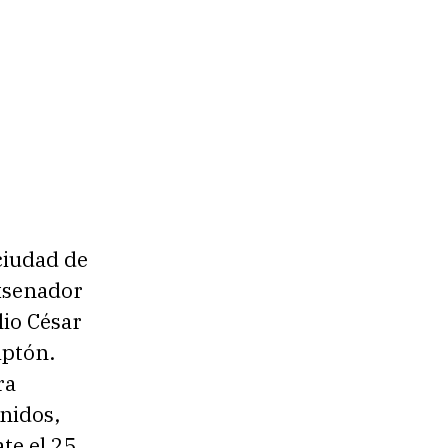
ciudad de
exsenador
lio César
iptón.
ra
Unidos,
te el 25