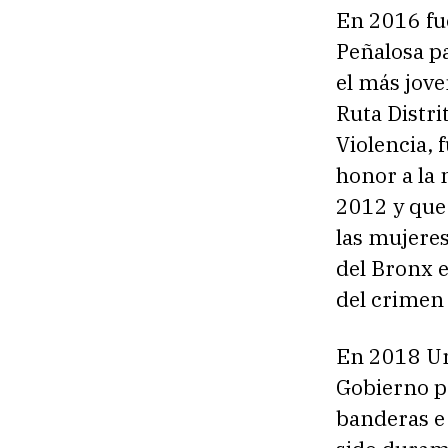
En 2016 fue
Peñalosa pa
el más jove
Ruta Distri
Violencia, 
honor a la
2012 y que 
las mujeres
del Bronx 
del crimen 
En 2018 Ur
Gobierno pa
banderas e 