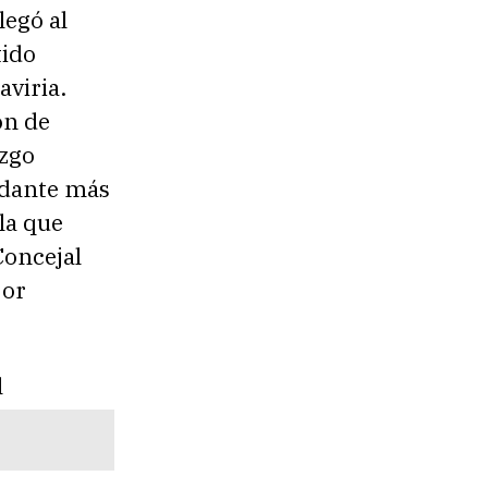
egó al
tido
viria.
ón de
azgo
ildante más
 la que
Concejal
jor