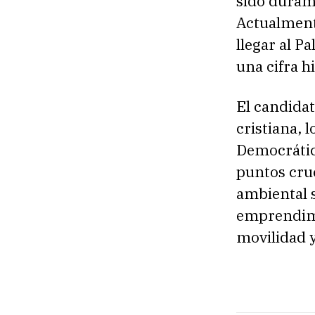
sido durame
Actualment
llegar al P
una cifra h
El candidat
cristiana, 
Democrátic
puntos cruc
ambiental s
emprendimi
movilidad 