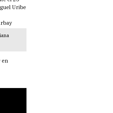
guel Uribe
Diana
r en