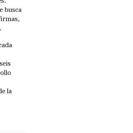
s.
e busca
firmas,
.
ncada
seis
ollo
e la