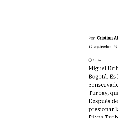
Por:
Cristian 
19 septiembre, 20
2
min.
Miguel Urib
Bogotá. Es
conservador
Turbay, qui
Después de 
presionar l
Diana Turba