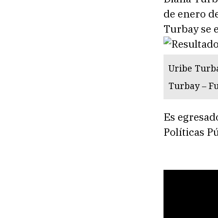
de enero d
Turbay se e
Uribe Turba
Turbay – Fu
Es egresad
Políticas P