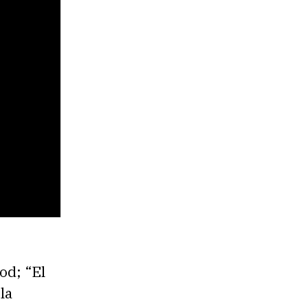
od; “El
la