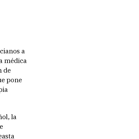
cianos a
na médica
n de
que pone
pia
ol, la
de
easta