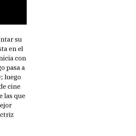
ntar su
sta en el
nicia con
go pasa a
; luego
de cine
e las que
ejor
ctriz