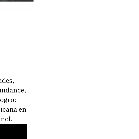
ndes,
Sundance,
logro:
ricana en
ñol.