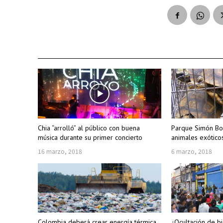
Chia “arrolló” al público con buena
Parque Simón Boli
música durante su primer concierto
animales exótico
16 marzo, 2018
6 marzo, 2018
Colombia deberá crear energía térmica
¿Ocultación de b