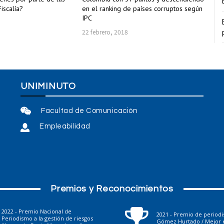
iscalía?
en el ranking de países corruptos según
IPC
22 febrero, 2018
UNIMINUTO
Facultad de Comunicación
Empleabilidad
Premios y Reconocimientos
2022 - Premio Nacional de
2021 - Premio de period
Periodismo a la gestión de riesgos
Gómez Hurtado / Mejor e