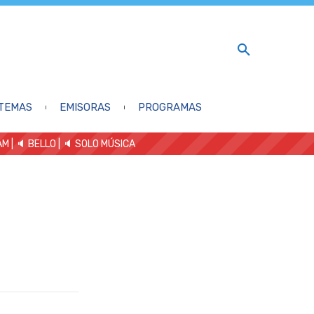
TEMAS
EMISORAS
PROGRAMAS
AM
| 🔈 BELLO
|
🔈 SOLO MÚSICA