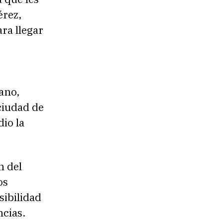
érez,
ra llegar
cano,
ciudad de
io la
n del
os
ibilidad
cias.