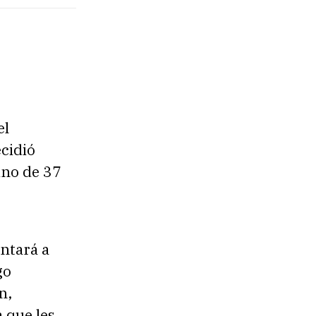
el
ecidió
ino de 37
ntará a
go
n,
 que les