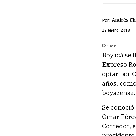
Por:
Andrés Ch
22 enero, 2018
1
min.
Boyacá se l
Expreso Roj
optar por 
años, como
boyacense.
Se conoció 
Omar Pérez
Corredor, 
presidente 