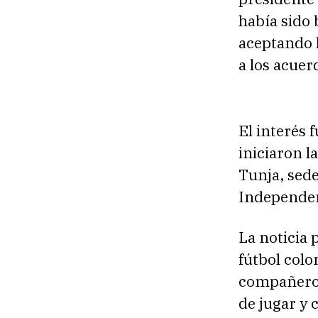
había sido
aceptando l
a los acuer
El interés 
iniciaron l
Tunja, sede
Independen
La noticia 
fútbol colo
compañeros
de jugar y