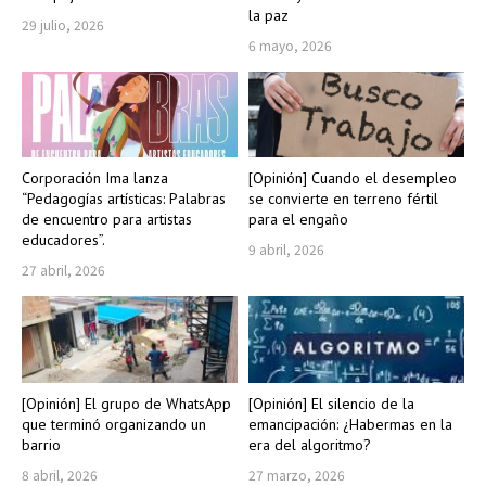
la paz
29 julio, 2026
6 mayo, 2026
Corporación Ima lanza
[Opinión] Cuando el desempleo
“Pedagogías artísticas: Palabras
se convierte en terreno fértil
de encuentro para artistas
para el engaño
educadores”.
9 abril, 2026
27 abril, 2026
[Opinión] El grupo de WhatsApp
[Opinión] El silencio de la
que terminó organizando un
emancipación: ¿Habermas en la
barrio
era del algoritmo?
8 abril, 2026
27 marzo, 2026