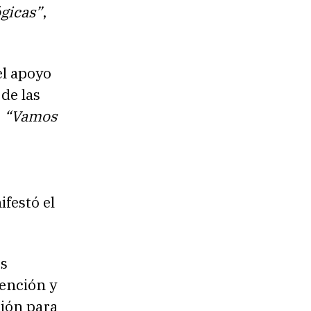
ógicas”
,
el apoyo
de las
:
“Vamos
ifestó el
os
tención y
ción para