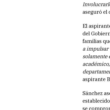
Involucrarl
aseguró el 
El aspirant
del Gobier
familias q
a impulsar 
solamente e
académico, 
departamen
aspirante 
Sánchez as
establecido
se comprom