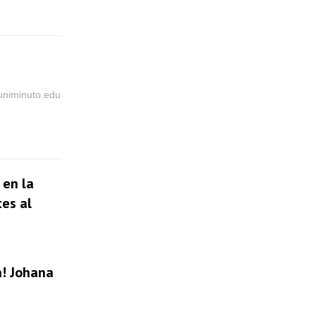
@uniminuto.edu
 en la
tes al
a! Johana