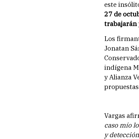
este insóli
27 de octu
trabajarán 
Los firman
Jonatan Sá
Conservado
indígena MA
y Alianza V
propuestas 
Vargas afi
caso mío lo
y detección