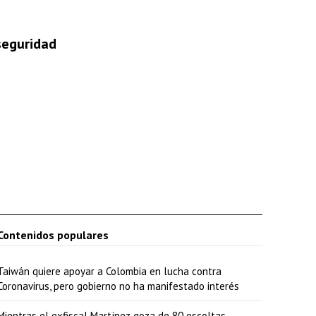
 seguridad
Contenidos populares
Taiwán quiere apoyar a Colombia en lucha contra
Coronavirus, pero gobierno no ha manifestado interés
Mientras el exfiscal Martínez goza de 80 escoltas,