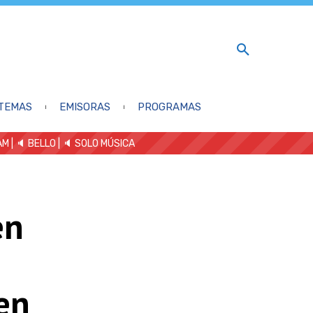
TEMAS
EMISORAS
PROGRAMAS
AM
| 🔈 BELLO
|
🔈 SOLO MÚSICA
en
en