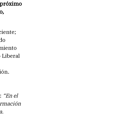
l próximo
o,
iente;
ido
imiento
 Liberal
ión.
s:
“En el
formación
a.