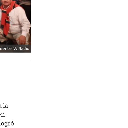
uente: W Radio
 la
en
logró