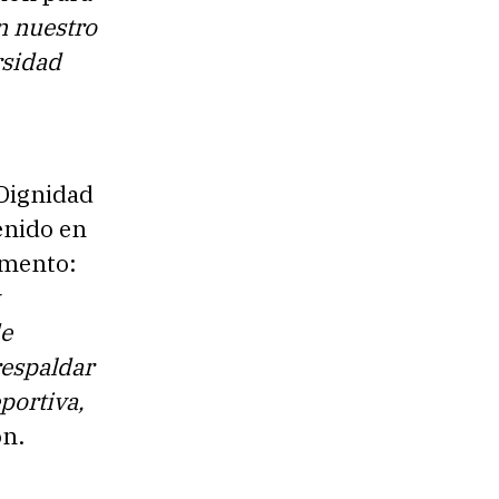
n nuestro
rsidad
 Dignidad
enido en
amento:
de
espaldar
eportiva,
ón.