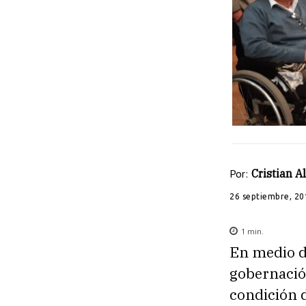
Por:
Cristian 
26 septiembre, 20
1
min.
En medio de
gobernació
condición d