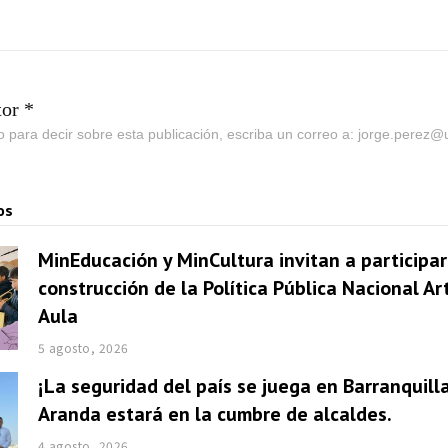
tor *
go para decir sobre esta publicación, escriba un correo a: jorge.perez
os
MinEducación y MinCultura invitan a participar
construcción de la Política Pública Nacional Ar
Aula
5 agosto, 2026
¡La seguridad del país se juega en Barranquill
Aranda estará en la cumbre de alcaldes.
4 agosto, 2026