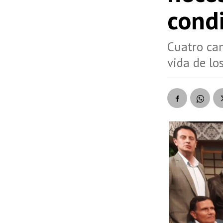
cond
Cuatro can
vida de lo