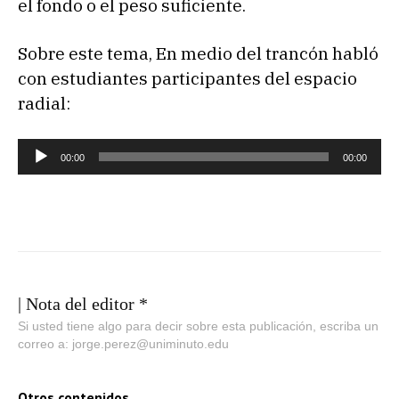
el fondo o el peso suficiente.
Sobre este tema, En medio del trancón habló
con estudiantes participantes del espacio
radial:
R
00:00
00:00
e
p
r
o
d
u
| Nota del editor *
c
Si usted tiene algo para decir sobre esta publicación, escriba un
correo a: jorge.perez@uniminuto.edu
t
o
Otros contenidos