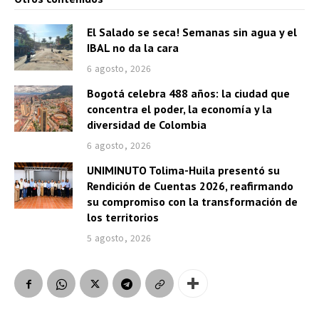
r
d
El Salado se seca! Semanas sin agua y el
e
IBAL no da la cara
a
6 agosto, 2026
u
Bogotá celebra 488 años: la ciudad que
d
concentra el poder, la economía y la
i
diversidad de Colombia
o
6 agosto, 2026
UNIMINUTO Tolima-Huila presentó su
Rendición de Cuentas 2026, reafirmando
su compromiso con la transformación de
los territorios
5 agosto, 2026