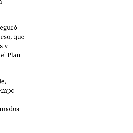
a
seguró
reso, que
s y
el Plan
de,
iempo
lamados