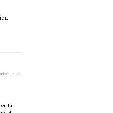
ión
.
@uniminuto.edu
 en la
tes al