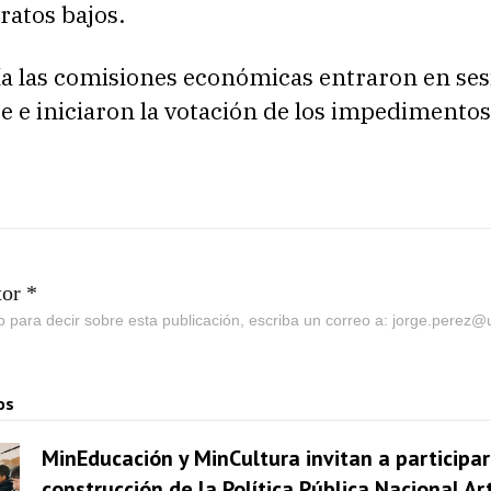
tratos bajos.
ía las comisiones económicas entraron en ses
 e iniciaron la votación de los impedimentos
tor *
go para decir sobre esta publicación, escriba un correo a: jorge.perez
os
MinEducación y MinCultura invitan a participar
construcción de la Política Pública Nacional Ar