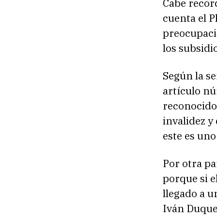
Cabe record
cuenta el P
preocupacio
los subsidi
Según la se
artículo n
reconocido
invalidez y
este es uno
Por otra pa
porque si e
llegado a u
Iván Duque;