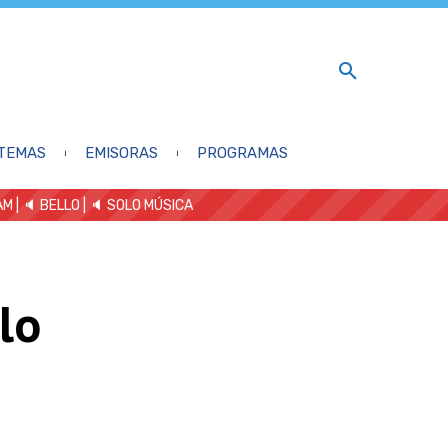
TEMAS
EMISORAS
PROGRAMAS
AM
| 🔈 BELLO
|
🔈 SOLO MÚSICA
lo