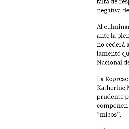
falta de re
negativa de
Al culminar
ante la pl
no cederá a
lamentó que
Nacional de
La Represen
Katherine 
prudente pa
componen el
“micos”.