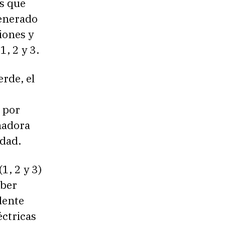
os que
generado
iones y
1, 2 y 3.
rde, el
 por
enadora
idad.
1, 2 y 3)
aber
dente
éctricas