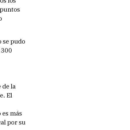
os los
 puntos
o
o se pudo
e 300
 de la
e. El
o es más
al por su