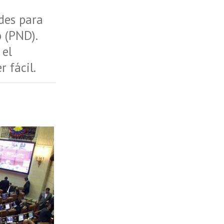
des para
 (PND).
 el
 fácil.