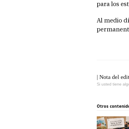
para los es
Al medio d
permanente
| Nota del edi
Si usted tiene al
Otros contenid