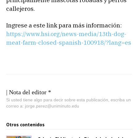
principalmente mascotas robadas y perros
callejeros.
Ingrese a este link para más información:
https://www.hsi.
org
/news-media/13th-dog-
meat-farm-closed-spanish-100918/?lang=es
| Nota del editor *
Si usted tiene algo para decir sobre esta publicación, escriba un
correo a: jorge.perez@uniminuto.edu
Otros contenidos