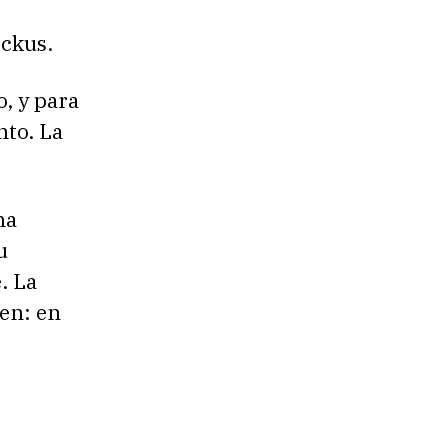
ockus.
o, y para
nto. La
na
u
. La
en: en