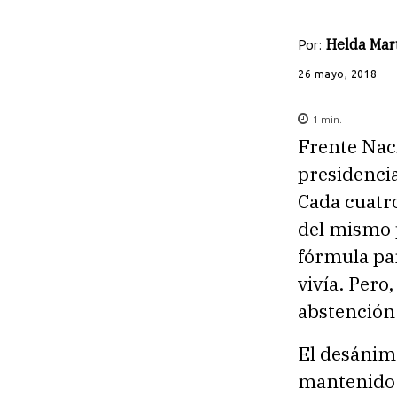
Por:
Helda Mar
26 mayo, 2018
1
min.
Frente Naci
presidencia
Cada cuatro
del mismo 
fórmula par
vivía. Pero
abstención
El desánimo
mantenido a