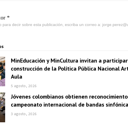
tor *
go para decir sobre esta publicación, escriba un correo a: jorge.perez
os
MinEducación y MinCultura invitan a participar
construcción de la Política Pública Nacional Ar
Aula
5 agosto, 2026
Jóvenes colombianos obtienen reconocimiento
campeonato internacional de bandas sinfónic
3 agosto, 2026