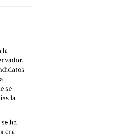
 la
ervador.
ndidatos
a
e se
ias la
 se ha
a era