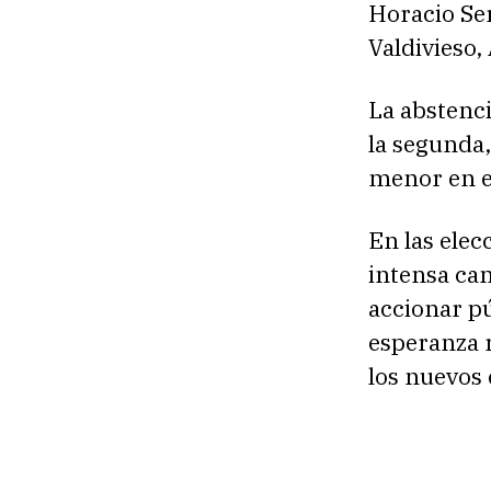
Horacio Ser
Valdivieso
La abstenci
la segunda,
menor en el
En las elec
intensa ca
accionar pú
esperanza r
los nuevos 