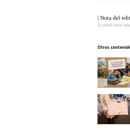
| Nota del edi
Si usted tiene al
Otros contenid