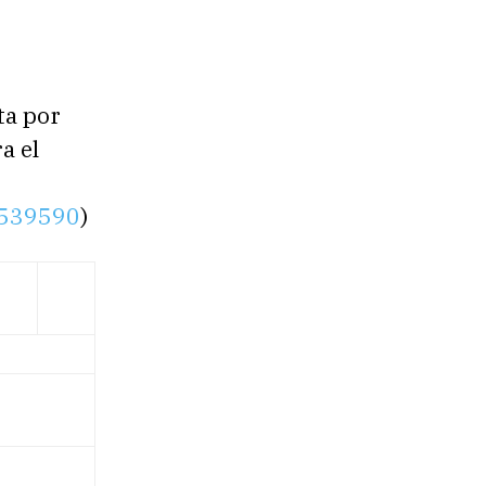
ta por
a el
7539590
)