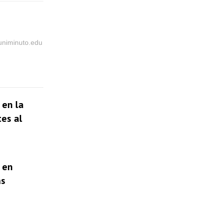
@uniminuto.edu
 en la
tes al
 en
as