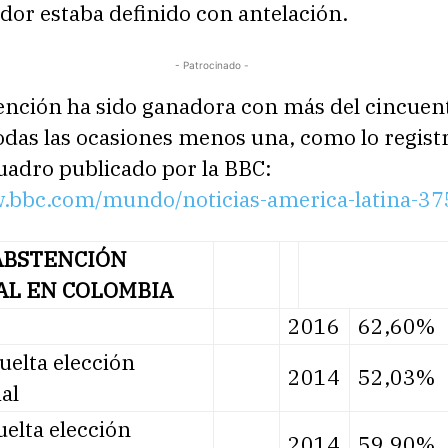
dor estaba definido con antelación.
- Patrocinado -
tención ha sido ganadora con más del cincuen
odas las ocasiones menos una, como lo registr
cuadro publicado por la BBC:
w.bbc.com/mundo/noticias-america-latina-3
ABSTENCIÓN
AL EN COLOMBIA
2016
62,60%
uelta elección
2014
52,03%
al
elta elección
2014
59,90%