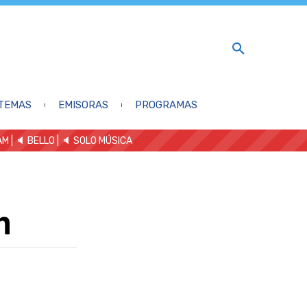
TEMAS
EMISORAS
PROGRAMAS
AM
| 🔈 BELLO
|
🔈 SOLO MÚSICA
n