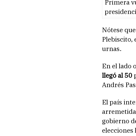
Primera vu
presidenci
Nótese que
Plebiscito,
urnas.
En el lado 
llegó al 50
p
Andrés Pas
El país int
arremetidas
gobierno d
elecciones 