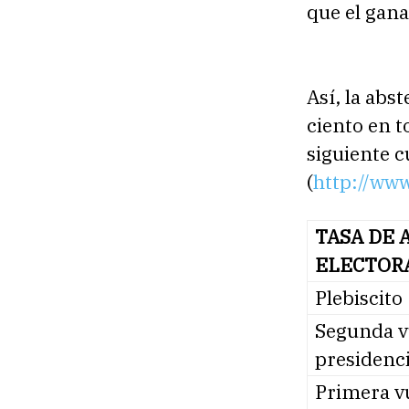
que el gana
Así, la abs
ciento en t
siguiente 
(
http://ww
TASA DE 
ELECTOR
Plebiscito
Segunda v
presidenci
Primera vu