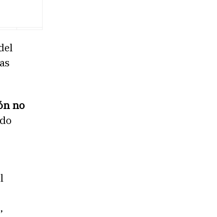
del
las
ión no
ndo
l
,