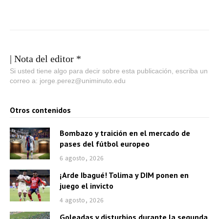
| Nota del editor *
Si usted tiene algo para decir sobre esta publicación, escriba un
correo a: jorge.perez@uniminuto.edu
Otros contenidos
Bombazo y traición en el mercado de
pases del fútbol europeo
6 agosto, 2026
¡Arde Ibagué! Tolima y DIM ponen en
juego el invicto
4 agosto, 2026
Goleadas y disturbios durante la segunda