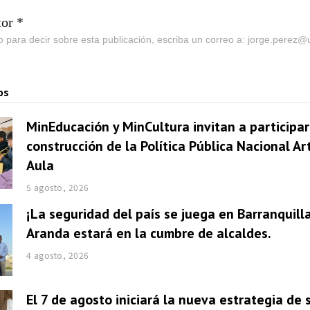
tor *
go para decir sobre esta publicación, escriba un correo a: jorge.perez
os
MinEducación y MinCultura invitan a participar
construcción de la Política Pública Nacional Ar
Aula
5 agosto, 2026
¡La seguridad del país se juega en Barranquill
Aranda estará en la cumbre de alcaldes.
4 agosto, 2026
El 7 de agosto iniciará la nueva estrategia de