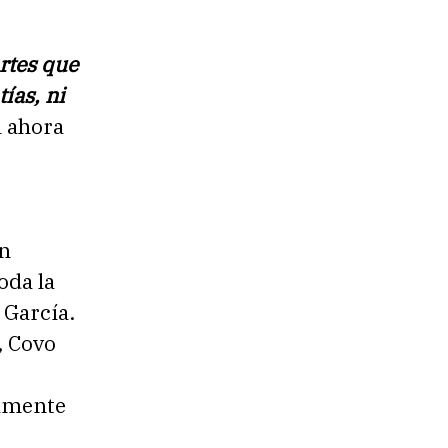
rtes que
ías, ni
a ahora
en
oda la
 García.
, Covo
ramente