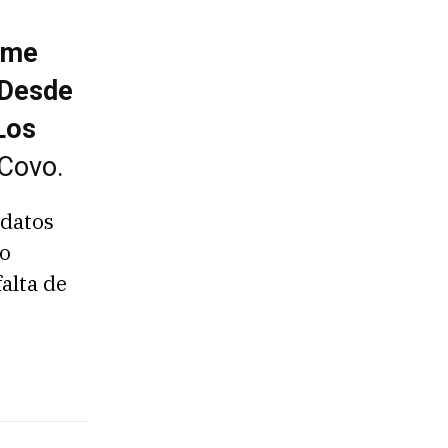
o me
. Desde
Los
Covo.
idatos
io
alta de