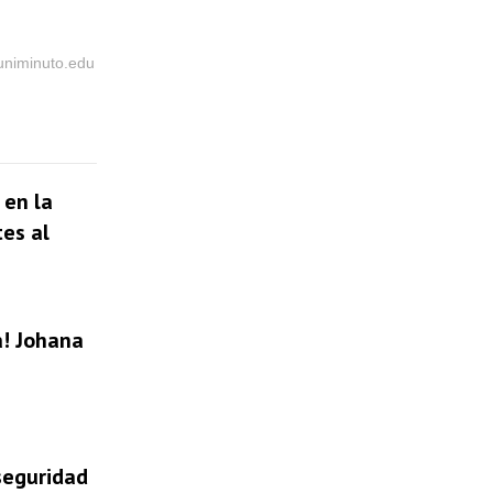
@uniminuto.edu
 en la
tes al
a! Johana
 seguridad