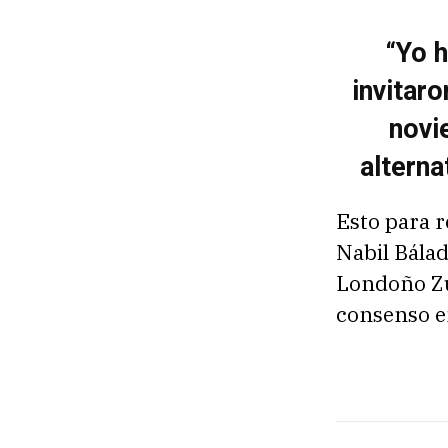
“Yo h
invitaro
novi
alterna
Esto para r
Nabil Bála
Londoño Zur
consenso en