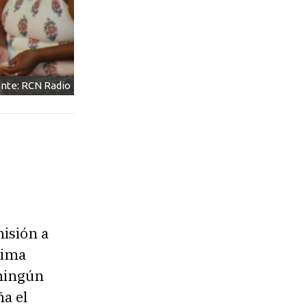
nte: RCN Radio
misión a
xima
 ningún
a el