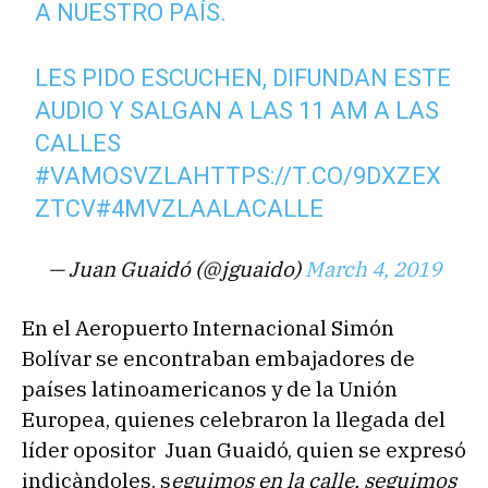
A NUESTRO PAÍS.
LES PIDO ESCUCHEN, DIFUNDAN ESTE
AUDIO Y SALGAN A LAS 11 AM A LAS
CALLES
#VAMOSVZLA
HTTPS://T.CO/9DXZEX
ZTCV
#4MVZLAALACALLE
— Juan Guaidó (@jguaido)
March 4, 2019
En el Aeropuerto Internacional Simón
Bolívar se encontraban embajadores de
países latinoamericanos y de la Unión
Europea, quienes celebraron la llegada del
líder opositor Juan Guaidó, quien se expresó
indicàndoles, s
eguimos en la calle, seguimos