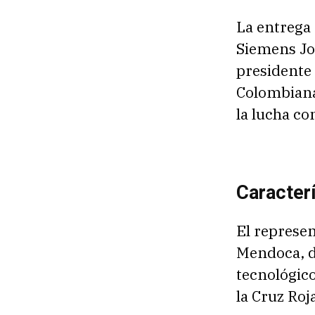
La entrega 
Siemens Joe
presidente 
Colombiana
la lucha co
Caracterí
El represe
Mendoca, di
tecnológico
la Cruz Ro