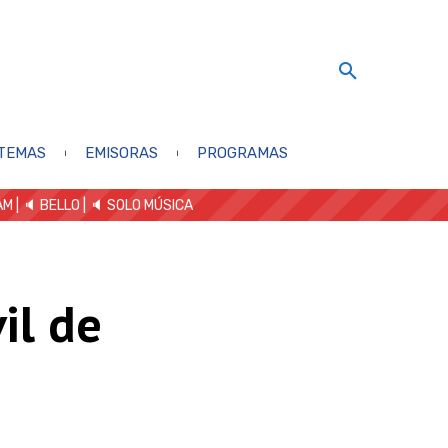
TEMAS
EMISORAS
PROGRAMAS
AM
| 🔈 BELLO
|
🔈 SOLO MÚSICA
il de