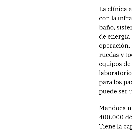
La clínica 
con la infr
baño, sist
de energía
operación, 
ruedas y to
equipos de 
laboratorio
para los p
puede ser 
Mendoca man
400.000 dól
Tiene la ca