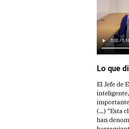
Lo que di
El Jefe de 
inteligente
importante
(…) “Esta c
han denomi
herramienta