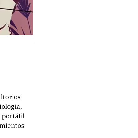
ltorios
iología,
portátil
imientos