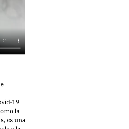
 e
ovid-19
 como la
s, es una
rle a la