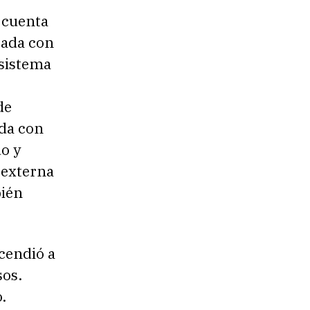
 cuenta
pada con
 sistema
de
ada con
o y
 externa
bién
scendió a
sos.
.