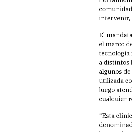
comunidad c
intervenir,
El mandatar
el marco de
tecnología 
a distintos
algunos de 
utilizada c
luego aten
cualquier r
“Esta clíni
denominado