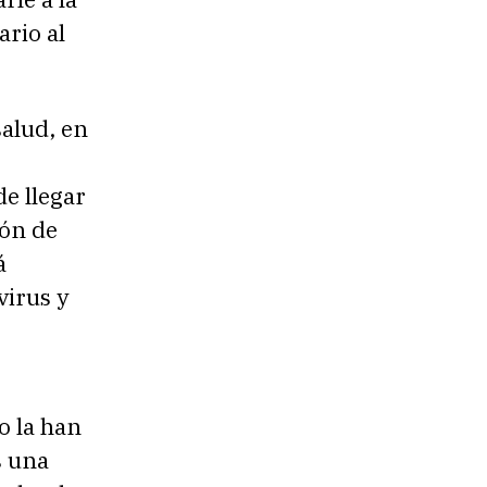
ario al
salud, en
e llegar
ión de
á
virus y
o la han
s una