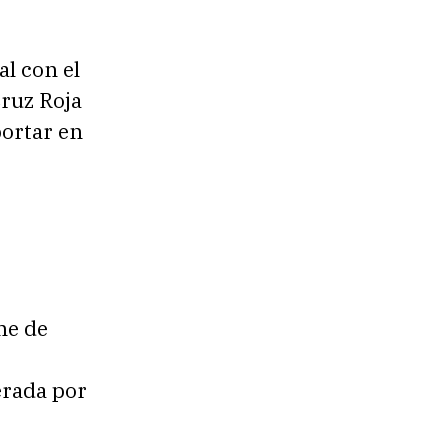
l con el
Cruz Roja
portar en
me de
perada por