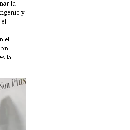
nar la
ingenio y
 el
n el
ron
s la