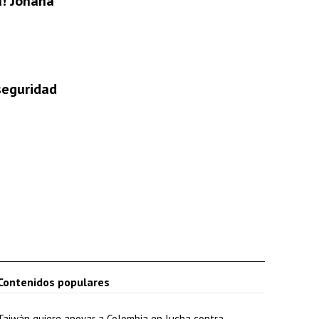
a! Johana
 seguridad
Contenidos populares
Taiwán quiere apoyar a Colombia en lucha contra