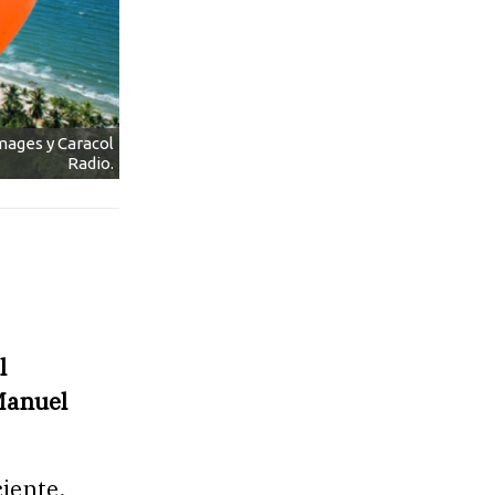
mages y Caracol
Radio.
l
 Manuel
iente,