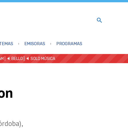
TEMAS
EMISORAS
PROGRAMAS
AM
| 🔈 BELLO
|
🔈 SOLO MÚSICA
con
órdoba),