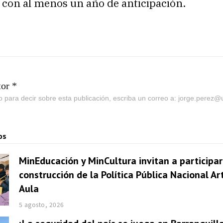
 con al menos un año de anticipación.
tor *
go para decir sobre esta publicación, escriba un correo a: jorge.perez
os
MinEducación y MinCultura invitan a participar
construcción de la Política Pública Nacional Ar
Aula
5 agosto, 2026