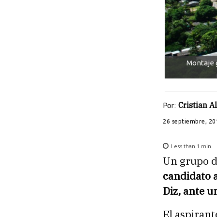
Montaje g
Por:
Cristian 
26 septiembre, 20
Less than 1
min.
Un grupo 
candidato a
Diz, ante u
El aspirant