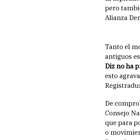
pero tambié
Alianza De
Tanto el m
antiguos es
Diz no ha p
esto agrava
Registradu
De comproba
Consejo Nac
que para po
o movimien