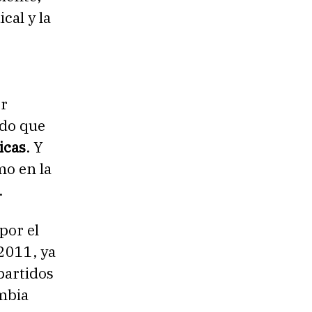
cal y la
or
ado que
icas
. Y
mo en la
.
por el
2011, ya
partidos
mbia