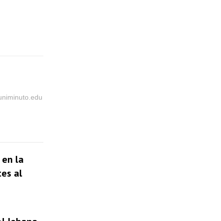
@uniminuto.edu
 en la
tes al