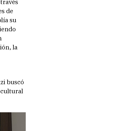
 través
es de
lía su
niendo
n
ión, la
zi buscó
cultural