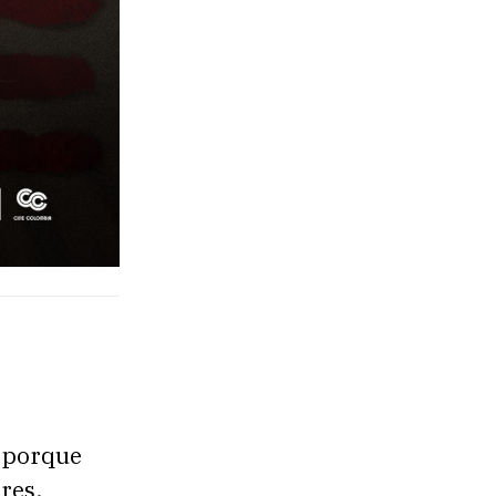
, porque
res,