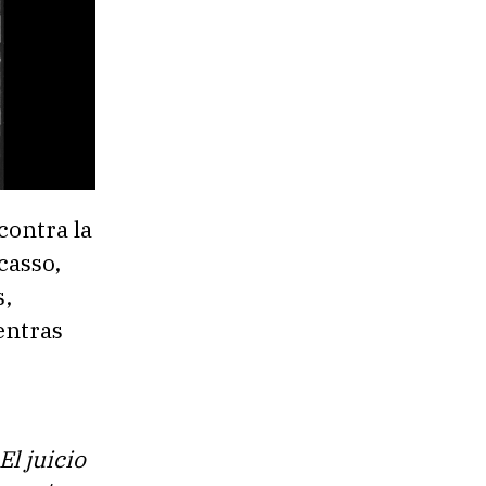
contra la
casso,
s,
entras
El juicio