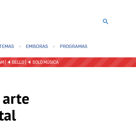
TEMAS
EMISORAS
PROGRAMAS
AM
| 🔈 BELLO
|
🔈 SOLO MÚSICA
l arte
tal