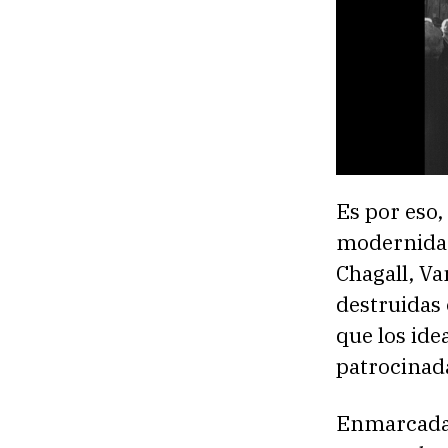
Es por eso,
modernidad
Chagall, Va
destruidas 
que los ide
patrocinada
Enmarcada 