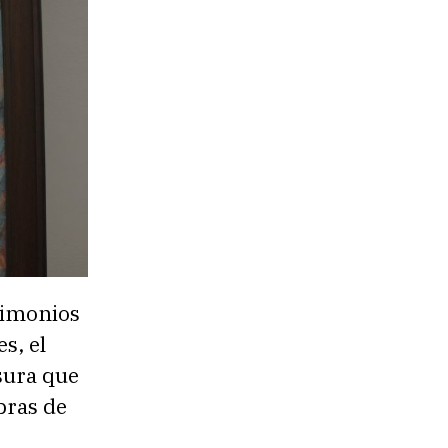
timonios
s, el
sura que
bras de