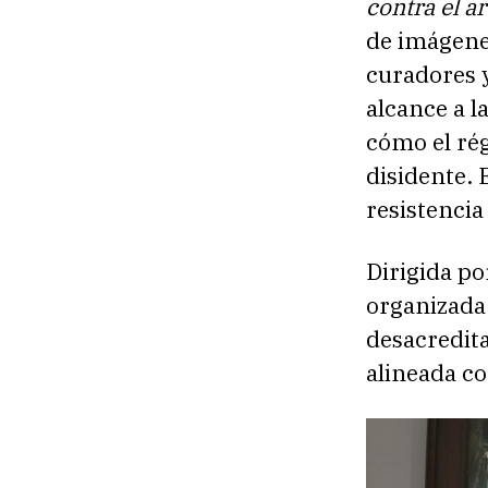
contra el a
de imágenes
curadores 
alcance a l
cómo el ré
disidente. 
resistencia
Dirigida po
organizada
desacredita
alineada co