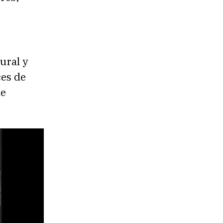
ural y
ces de
ue