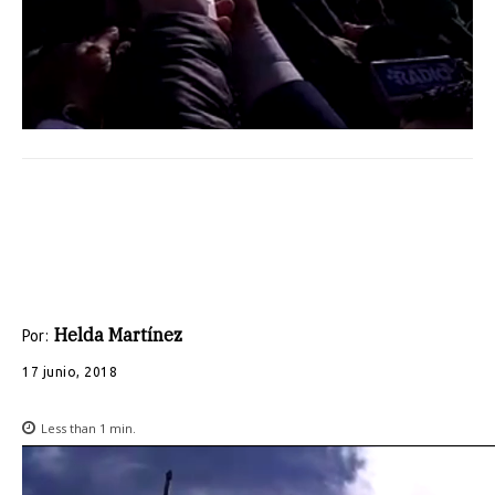
Helda Martínez
Por:
17 junio, 2018
Less than 1
min.
R
e