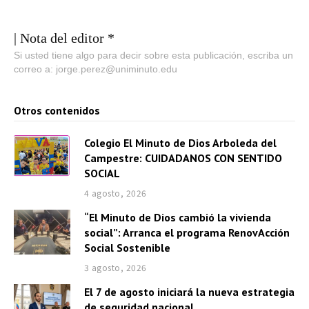
| Nota del editor *
Si usted tiene algo para decir sobre esta publicación, escriba un
correo a: jorge.perez@uniminuto.edu
Otros contenidos
Colegio El Minuto de Dios Arboleda del
Campestre: CUIDADANOS CON SENTIDO
SOCIAL
4 agosto, 2026
“El Minuto de Dios cambió la vivienda
social”: Arranca el programa RenovAcción
Social Sostenible
3 agosto, 2026
El 7 de agosto iniciará la nueva estrategia
de seguridad nacional