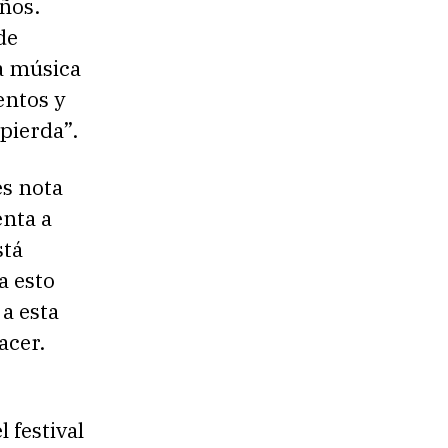
ños.
de
la música
entos y
pierda”.
es nota
enta a
stá
a esto
 a esta
acer.
 festival