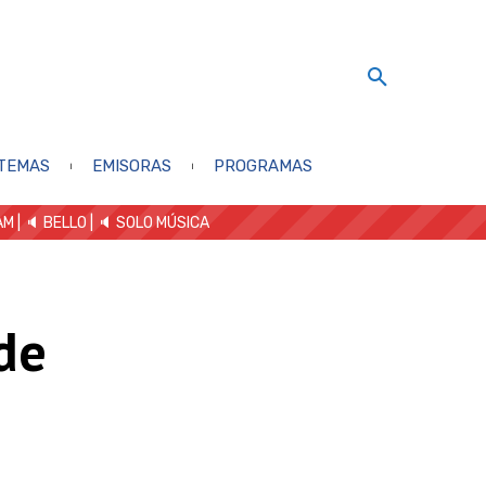
TEMAS
EMISORAS
PROGRAMAS
AM
| 🔈 BELLO
|
🔈 SOLO MÚSICA
de