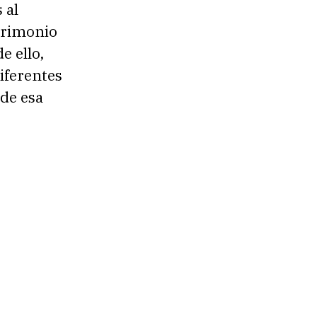
 al
atrimonio
e ello,
iferentes
 de esa