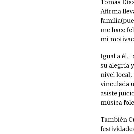
Tomás Díaz 
Afirma llev
familia(pue
me hace fel
mi motivaci
Igual a él, 
su alegría 
nivel local
vinculada u
asiste juic
música folcl
También Cué
festividade