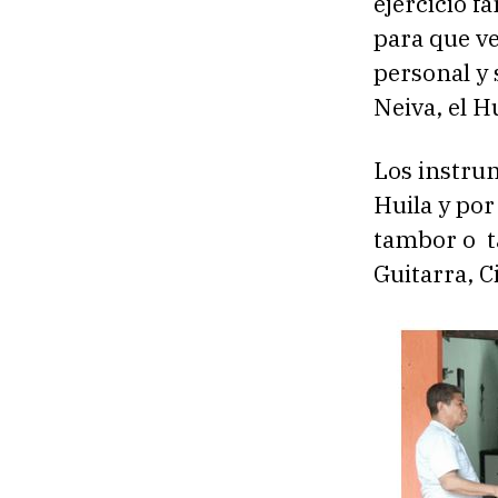
ejercicio f
para que ve
personal y 
Neiva, el H
Los instru
Huila y por
tambor o t
Guitarra, C