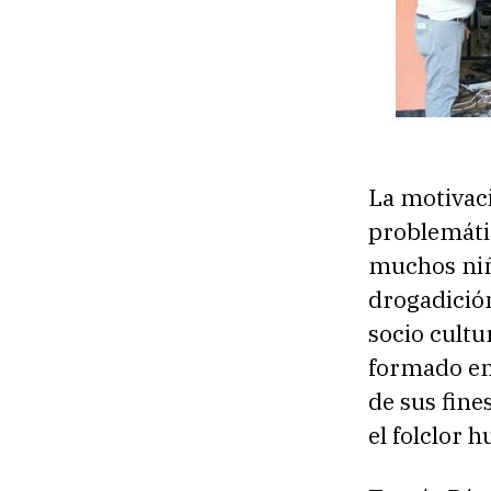
La motivaci
problemátic
muchos niño
drogadició
socio cultu
formado en
de sus fine
el folclor h