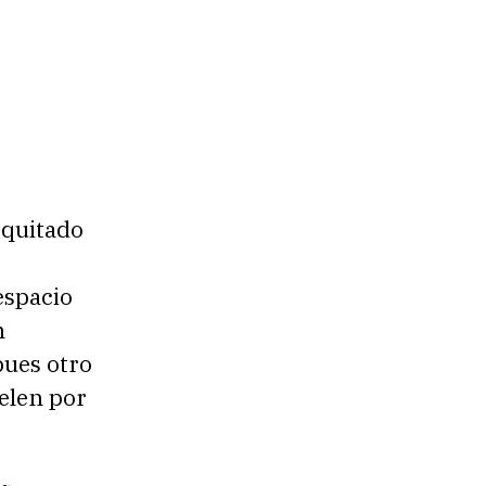
 quitado
espacio
n
pues otro
elen por