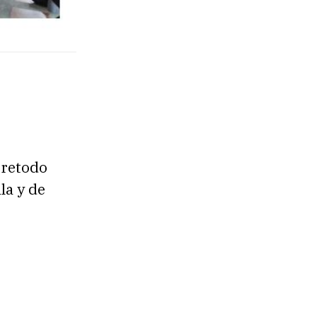
bretodo
la y de
e