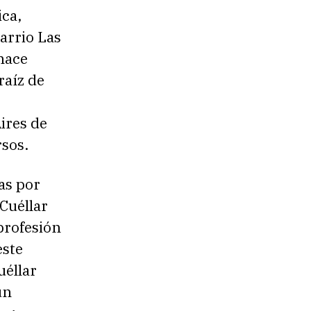
ica,
arrio Las
hace
raíz de
ires de
rsos.
as por
 Cuéllar
profesión
este
uéllar
un