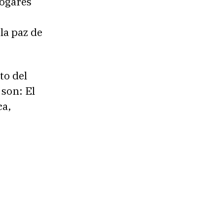
hogares
la paz de
to del
 son: El
ca,