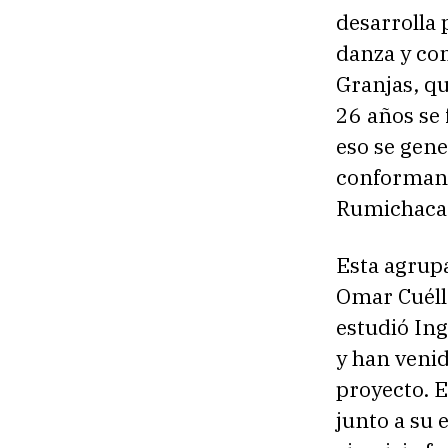
desarrolla
danza y co
Granjas, qu
26 años se 
eso se gene
conformand
Rumichaca 
Esta agrup
Omar Cuélla
estudió Ing
y han veni
proyecto. E
junto a su 