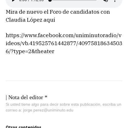
Mira de nuevo el Foro de candidatos con
Claudia López aquí
https://www.facebook.com/uniminutoradio/v
ideos/vb.419525761442877/40975818634503
6/?type=2&theater
| Nota del editor *
Si usted tiene algo para decir sobre esta publicación, escriba un
correo a: jorge.perez@uniminuto.edu
Otros contenidos