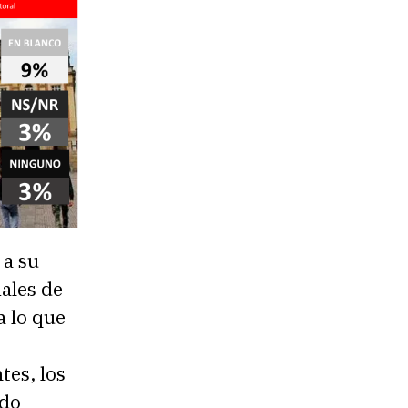
 a su
iales de
a lo que
tes, los
ado