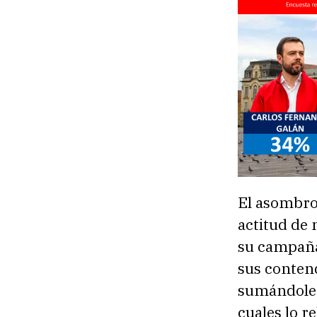
El asombro
actitud de 
su campaña 
sus conten
sumándole e
cuales lo r