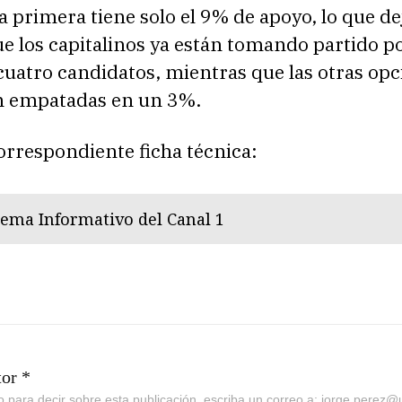
la primera tiene solo el 9% de apoyo, lo que de
e los capitalinos ya están tomando partido p
cuatro candidatos, mientras que las otras opc
 empatadas en un 3%.
correspondiente ficha técnica:
tema Informativo del Canal 1
tor *
go para decir sobre esta publicación, escriba un correo a: jorge.perez