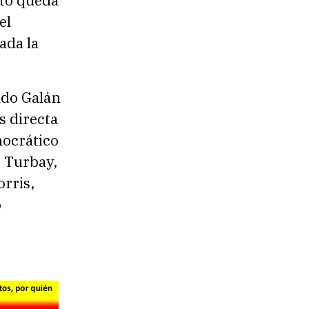
el
ada la
ndo Galán
s directa
mocrático
e Turbay,
rris,
o