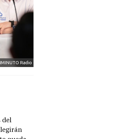
NIMINUTO Radio
 del
legirán
sto queda