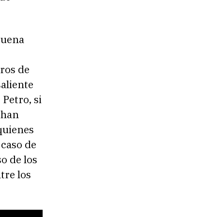
buena
ros de
saliente
Petro, si
 han
quienes
 caso de
o de los
tre los