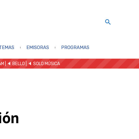
TEMAS
EMISORAS
PROGRAMAS
AM
| 🔈 BELLO
|
🔈 SOLO MÚSICA
ión