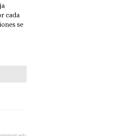
ja
or cada
iones se
@uniminuto.edu