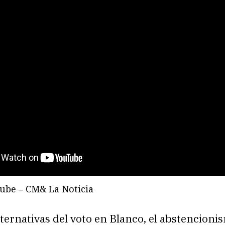
ube – CM& La Noticia
lternativas del voto en Blanco, el abstencioni