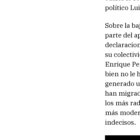
político Lu
Sobre la ba
parte del a
declaracio
su colectiv
Enrique Peñ
bien no le 
generado u
han migrad
los más rad
más moderad
indecisos.