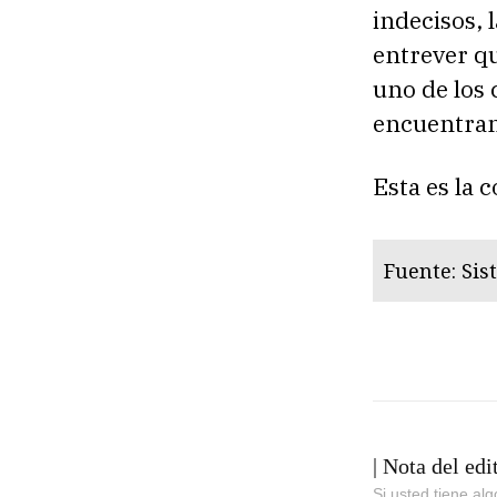
indecisos, 
entrever qu
uno de los 
encuentran
Esta es la 
Fuente: Sis
| Nota del edi
Si usted tiene al