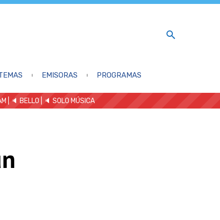
TEMAS
EMISORAS
PROGRAMAS
AM
| 🔈 BELLO
|
🔈 SOLO MÚSICA
un