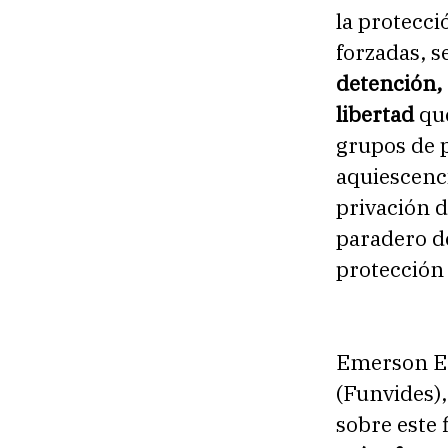
la protecci
forzadas, 
detención, 
libertad
que
grupos de p
aquiescenci
privación d
paradero de
protección 
Emerson Ed
(Funvides)
sobre este