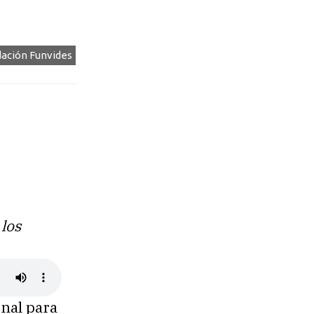
ación Funvides
 los
onal para