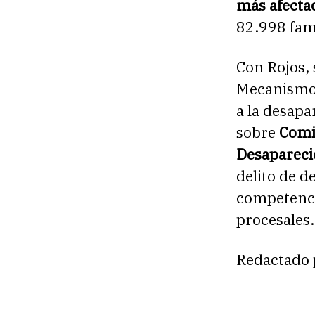
más afecta
82.998 fami
Con Rojos, 
Mecanismos
a la desapa
sobre
Comi
Desapareci
delito de d
competencia
procesales.
Redactado 