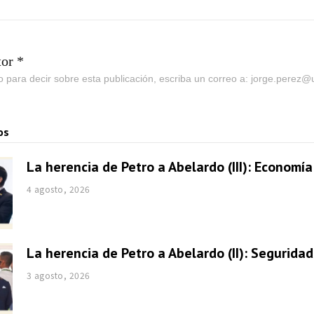
tor *
go para decir sobre esta publicación, escriba un correo a: jorge.perez
os
La herencia de Petro a Abelardo (III): Economía
4 agosto, 2026
La herencia de Petro a Abelardo (II): Seguridad
3 agosto, 2026