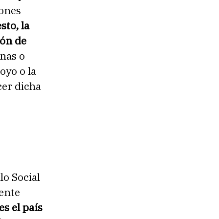
iones
sto, la
ión de
nas o
oyo o la
cer dicha
o Social
ente
s el país