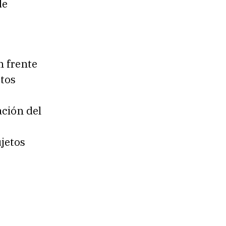
de
 frente
ctos
ción del
ujetos