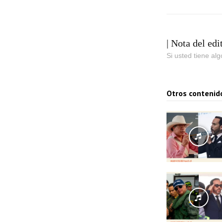
| Nota del edi
Si usted tiene al
Otros contenid