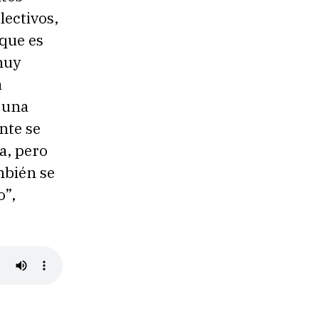
lectivos,
 que es
muy
a
 una
nte se
ia, pero
mbién se
o”,