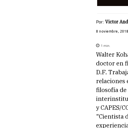
Por:
Victor And
8 noviembre, 201
1
min.
Walter Koha
doctor en f
D.F. Trabaj
relaciones e
filosofía d
interinsti
y CAPES/CO
“Cientista 
experiencia