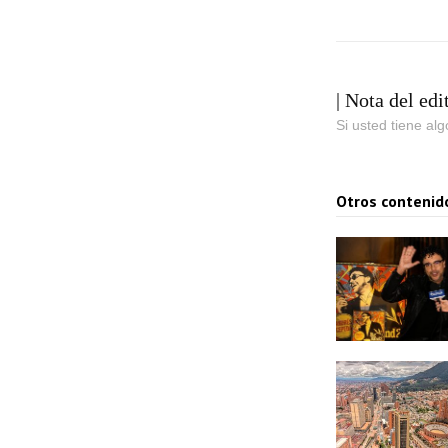
| Nota del edi
Si usted tiene al
Otros contenid