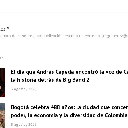
tor *
go para decir sobre esta publicación, escriba un correo a: jorge.perez
os
El día que Andrés Cepeda encontró la voz de Ce
la historia detrás de Big Band 2
6 agosto, 2026
Bogotá celebra 488 años: la ciudad que concen
poder, la economía y la diversidad de Colombia
6 agosto, 2026