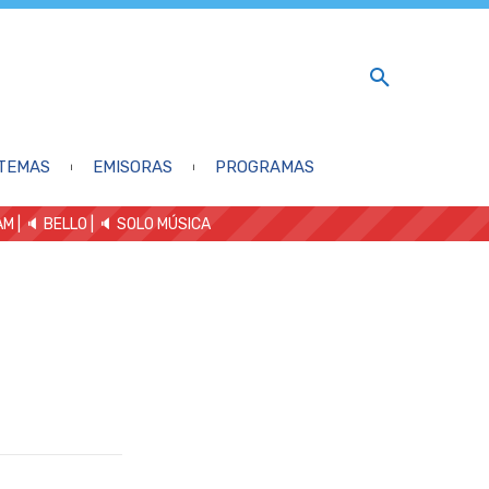
TEMAS
EMISORAS
PROGRAMAS
AM
| 🔈 BELLO
|
🔈 SOLO MÚSICA