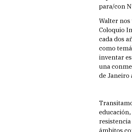
para/con N
Walter nos 
Coloquio In
cada dos añ
como temáti
inventar es
una conmem
de Janeiro 
Transitamos
educación, 
resistenci
ámbitos com