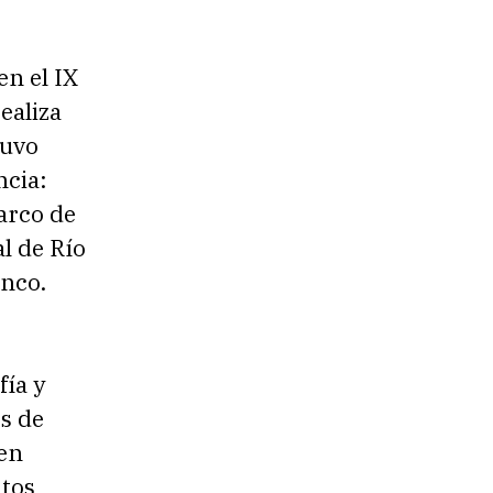
en el IX
ealiza
tuvo
ncia:
arco de
l de Río
anco.
fía y
os de
 en
ntos