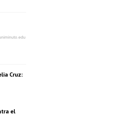
@uniminuto.edu
lia Cruz:
tra el