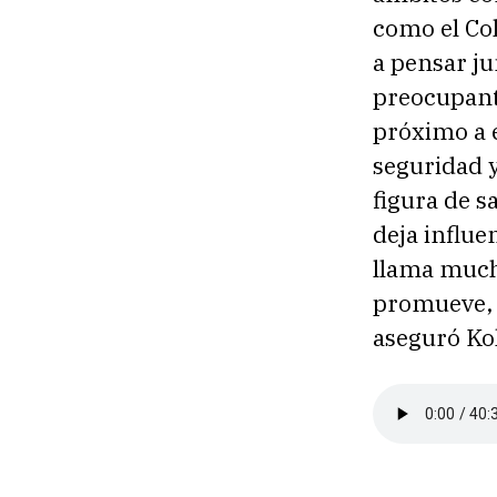
como el Col
a pensar ju
preocupant
próximo a 
seguridad y
figura de s
deja influen
llama much
promueve, 
aseguró K