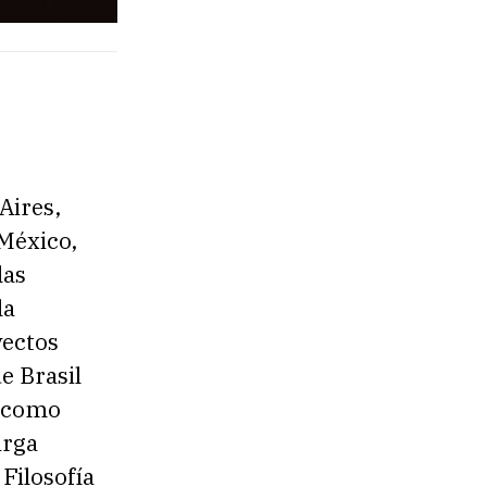
Aires,
 México,
las
la
yectos
e Brasil
o como
arga
Filosofía