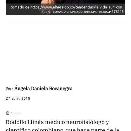
tomado de:https://www.elheraldo.co/tendencias/la-vida-aun-con-
sus-limites-es-una-experiencia-preciosa-278215
Ángela Daniela Bocanegra
Por:
27 abril, 2018
1
min.
Rodolfo Llinás médico neurofisiólogo y
científico colombiano, que hace parte de la