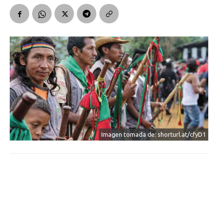
Imagen tomada de: shorturl.at/cfyD1