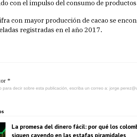
do con el impulso del consumo de productos 
cifra con mayor producción de cacao se encon
ladas registradas en el año 2017.
tor *
go para decir sobre esta publicación, escriba un correo a: jorge.perez
os
La promesa del dinero fácil: por qué los colom
siguen cayendo en las estafas piramidales