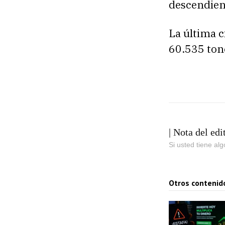
descendien
La última 
60.535 tone
| Nota del edi
Si usted tiene al
Otros contenid