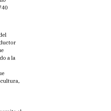
.740
del
ductor
ue
do a la
ue
cultura,