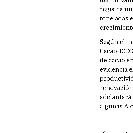
registra u
toneladas 
crecimient
Según el i
Cacao-ICCO
de cacao en
evidencia e
productivid
renovación
adelantará 
algunas Al