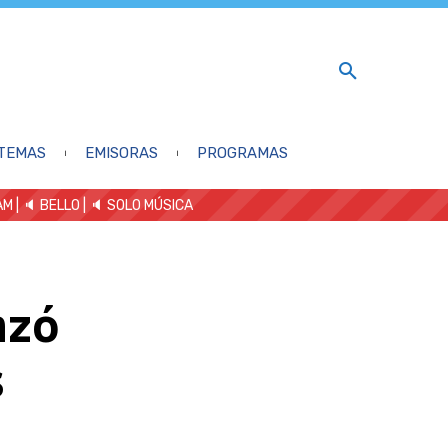
TEMAS
EMISORAS
PROGRAMAS
AM
| 🔈 BELLO
|
🔈 SOLO MÚSICA
nzó
s