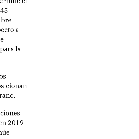
ermite el
145
mbre
ecto a
te
para la
os
osicionan
rano.
nciones
 en 2019
inúe