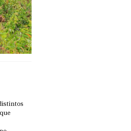
istintos
 que
ano