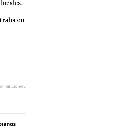
locales.
traba en
@uniminuto.edu
bianos