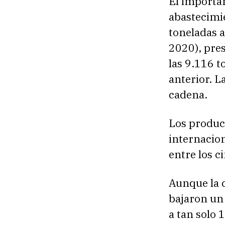
El importan
abastecimi
toneladas a
2020), pre
las 9.116 
anterior. L
cadena.
Los produc
internacion
entre los c
Aunque la c
bajaron un
a tan solo 